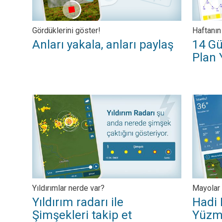
Gördüklerini göster!
Haftanın
Anları yakala, anları paylaş
14 Gü
Plan 
Yıldırım radarı ile Şimşekleri takip et. Yıldırımlar nerde var
Hadi Den
Yıldırımlar nerde var?
Mayolar 
Yıldırım radarı ile
Hadi 
Şimşekleri takip et
Yüzm