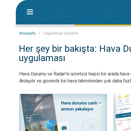
Anasayfa
/
Uygulamayı keşfedin
Her şey bir bakışta: Hava 
uygulaması
Hava Durumu ve Radar'ın ücretsiz hepsi bir arada hava 
Anlaşılır ve güvenilir bir hava tahmininden çok daha faz
Anları yakala, anları paylaş. Gördüklerini göster!. . .
14 Günlü