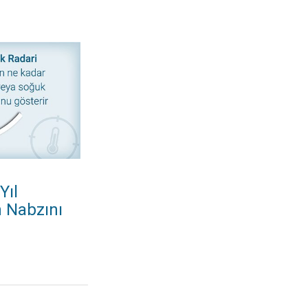
ca Havanın Nabzını Tut. Hava sıcak mı, serin mi?. . .
Yıl
 Nabzını