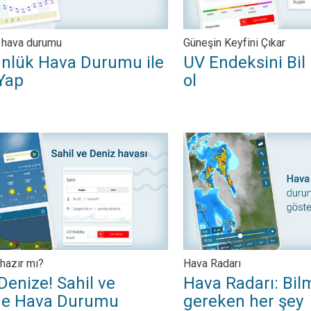
 hava durumu
Güneşin Keyfini Çıkar
nlük Hava Durumu ile
UV Endeksini Bi
Yap
ol
?. . .
ize! Sahil ve Yüzme Hava Durumu. Mayolar hazır mı?. . .
Hava Radarı: Bilmen gereke
hazır mı?
Hava Radarı
Denize! Sahil ve
Hava Radarı: Bi
e Hava Durumu
gereken her şey