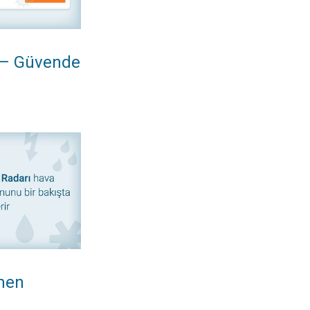
l – Güvende
n her şey. Hava Radarı. . .
lmen