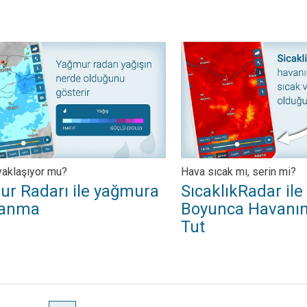
lli oldu!. . .
adarı ile yağmura yakalanma. Yağmur yaklaşıyor mu?. . .
SıcaklıkRadar ile Yıl Boyun
yaklaşıyor mu?
Hava sıcak mı, serin mi?
r Radarı ile yağmura
SıcaklıkRadar ile 
lanma
Boyunca Havanın
Tut