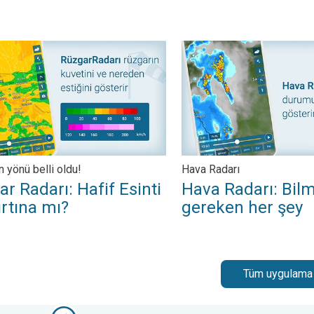
ıyor mu?. . .
adarı: Hafif Esinti mi, Fırtına mı?. Rüzgarın yönü belli oldu!. . .
Hava Radarı: Bilmen gereken
n yönü belli oldu!
Hava Radarı
r Radarı: Hafif Esinti
Hava Radarı: Bil
ırtına mı?
gereken her şey
Tüm uygulama ö