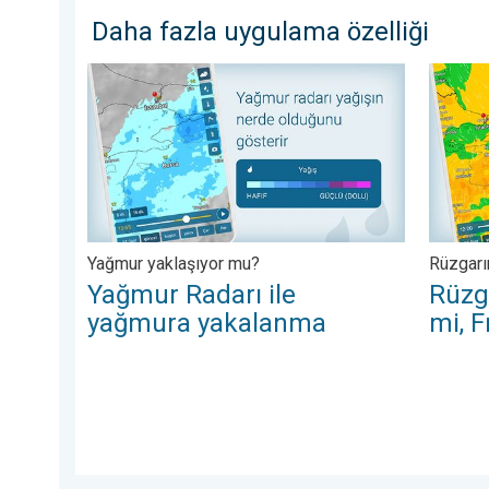
Daha fazla uygulama özelliği
Yağmur Radarı ile yağmura yakalanma. Yağmur yaklaş
Rüzgar R
Yağmur yaklaşıyor mu?
Rüzgarı
Yağmur Radarı ile
Rüzga
yağmura yakalanma
mi, F