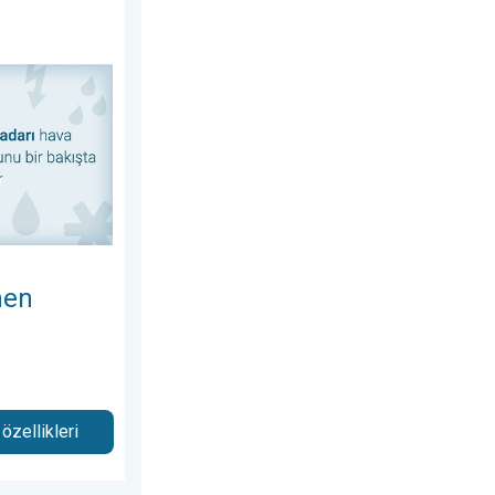
 her şey. Hava Radarı. . .
men
zellikleri