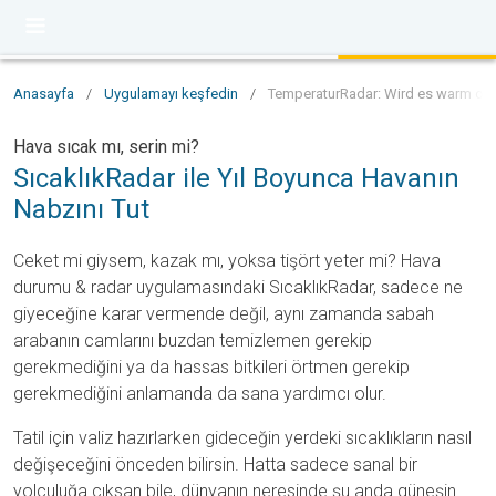
Anasayfa
/
Uygulamayı keşfedin
/
TemperaturRadar: Wird es warm ode
Hava sıcak mı, serin mi?
SıcaklıkRadar ile Yıl Boyunca Havanın
Nabzını Tut
Ceket mi giysem, kazak mı, yoksa tişört yeter mi? Hava
durumu & radar uygulamasındaki SıcaklıkRadar, sadece ne
giyeceğine karar vermende değil, aynı zamanda sabah
arabanın camlarını buzdan temizlemen gerekip
gerekmediğini ya da hassas bitkileri örtmen gerekip
gerekmediğini anlamanda da sana yardımcı olur.
Tatil için valiz hazırlarken gideceğin yerdeki sıcaklıkların nasıl
değişeceğini önceden bilirsin. Hatta sadece sanal bir
yolculuğa çıksan bile, dünyanın neresinde şu anda güneşin