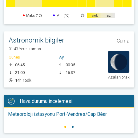
Maks (°C)
Min (°C)
çok
az
Astronomik bilgiler
Cuma
01:43 Yerel zaman
Güneş
Ay
06:45
00:35
21:00
16:37
Azalan orak
14h 15dk
Hava durumu incelemesi
Meteoroloji istasyonu Port-Vendres/Cap Béar