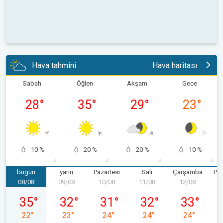
Hava tahmini
Hava haritası
Sabah
Öğlen
Akşam
Gece
28
°
35
°
29
°
23
°
10 %
20 %
20 %
10 %
bugün
yarın
Pazartesi
Salı
Çarşamba
Pe
08/08
09/08
10/08
11/08
12/08
1
08/08 Cumartesi
09/08 Pazar
10/08 Pazartesi
11/08 Salı
12/08 Çarş
35
°
32
°
31
°
32
°
33
°
22
°
23
°
24
°
24
°
24
°