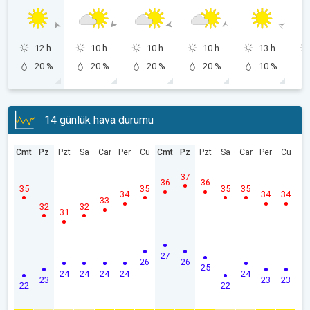
12 h
10 h
10 h
10 h
13 h
20 %
20 %
20 %
20 %
10 %
14 günlük hava durumu
Cmt
Pz
Pzt
Sa
Car
Per
Cu
Cmt
Pz
Pzt
Sa
Car
Per
Cu
37
36
36
35
35
35
35
34
34
34
33
32
32
31
27
26
26
25
24
24
24
24
24
23
23
23
22
22