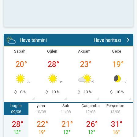
Hava tahmini
Hava haritası
Sabah
Öğlen
Akşam
Gece
20
°
28
°
23
°
19
°
0 %
10 %
10 %
10 %
bugün
yarın
Salı
Çarşamba
Perşembe
09/08
10/08
11/08
12/08
13/08
1
09/08 Pazar
10/08 Pazartesi
11/08 Salı
12/08 Çarşamba
13/08 Perş
28
°
22
°
21
°
26
°
31
°
13
°
19
°
12
°
12
°
16
°