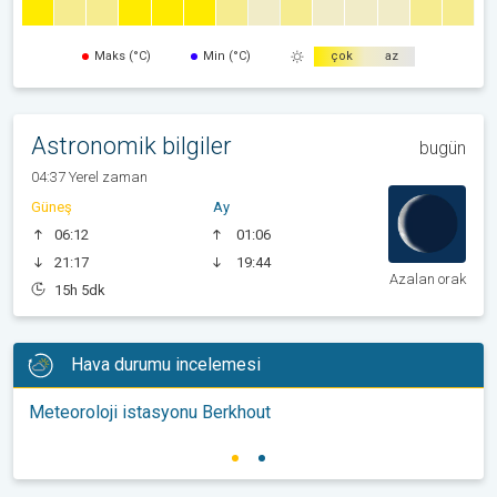
Maks (°C)
Min (°C)
çok
az
Astronomik bilgiler
bugün
04:37 Yerel zaman
Güneş
Ay
06:12
01:06
21:17
19:44
Azalan orak
15h 5dk
Hava durumu incelemesi
Meteoroloji istasyonu Berkhout