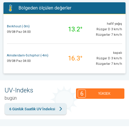
Bölgeden ölçülen değerler
hafif yağış
Berkhout (-3m)
13.2°
Rüzgar D 3 km/h
09/08 Paz 04:00
Rüzgarlar 7 km/h
kapalı
Amsterdam-Schiphol (-4m)
16.3°
Rüzgar D 3 km/h
09/08 Paz 04:00
Rüzgarlar 7 km/h
UV-Indeks
6
YÜKSEK
bugün
6 Günlük Saatlik UV İndeksi