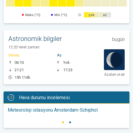
Maks (°C)
Min (°C)
çok
az
Astronomik bilgiler
bugün
12:20 Yerel zaman
Güneş
Ay
06:10
Yok
21:21
17:23
Azalan orak
15h 11dk
Hava durumu incelemesi
Meteoroloji istasyonu Amsterdam-Schiphol