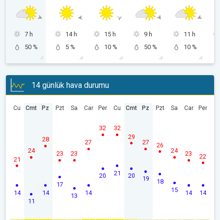
7 h
14 h
15 h
9 h
11 h
50 %
5 %
10 %
50 %
10 %
14 günlük hava durumu
Cu
Cmt
Pz
Pzt
Sa
Car
Per
Cu
Cmt
Pz
Pzt
Sa
Car
Per
32
32
29
28
27
27
26
24
24
23
23
23
22
21
21
20
20
19
18
17
15
14
14
14
14
14
13
11