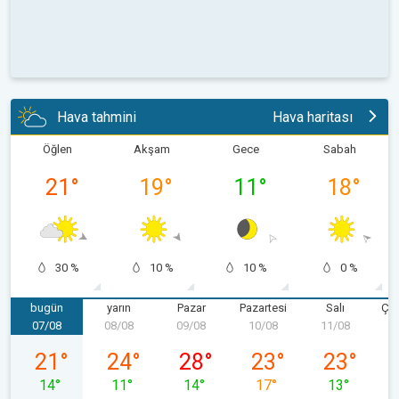
Hava tahmini
Hava haritası
Öğlen
Akşam
Gece
Sabah
21
°
19
°
11
°
18
°
30 %
10 %
10 %
0 %
bugün
yarın
Pazar
Pazartesi
Salı
Ça
07/08
08/08
09/08
10/08
11/08
1
07/08 Cuma
08/08 Cumartesi
09/08 Pazar
10/08 Pazartesi
11/08 Salı
21
°
24
°
28
°
23
°
23
°
14
°
11
°
14
°
17
°
13
°