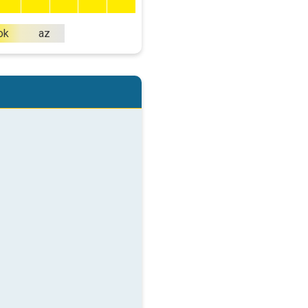
ok
az