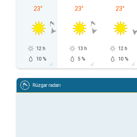
23
°
23
°
23
°
12 h
13 h
12 h
10 %
5 %
10 %
Rüzgar radarı