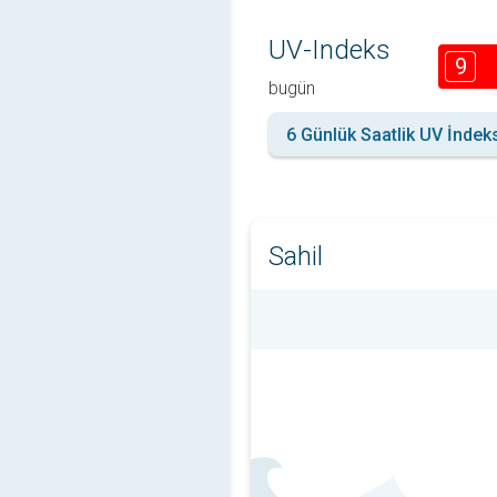
UV-Indeks
9
bugün
6 Günlük Saatlik UV İndek
Sahil