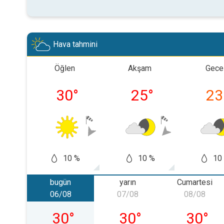
Hava tahmini
Öğlen
Akşam
Gece
30
°
25
°
23
10 %
10 %
10
bugün
yarın
Cumartesi
06/08
07/08
08/08
06/08 Perşembe
07/08 Cuma
08/08 C
30
°
30
°
30
°