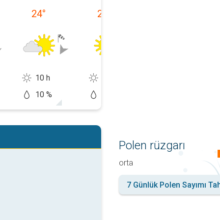
24
°
24
°
24
°
10 h
12 h
12 h
10 %
5 %
20 %
Polen rüzgarı
orta
7 Günlük Polen Sayımı Ta