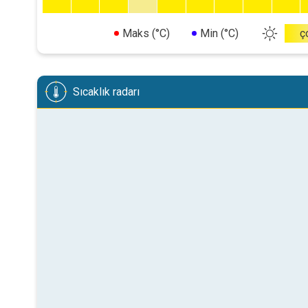
Maks (°C)
Min (°C)
ç
Sıcaklık radarı