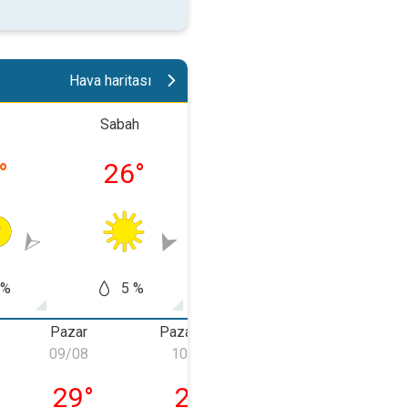
Hava haritası
Sabah
Öğlen
Akşa
°
26
°
30
°
26
 %
5 %
5 %
0
Pazar
Pazartesi
Salı
09/08
10/08
11/08
umartesi
09/08 Pazar
10/08 Pazartesi
11/08 Salı
29
°
29
°
30
°