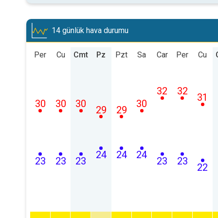
14 günlük hava durumu
Per
Cu
Cmt
Pz
Pzt
Sa
Car
Per
Cu
32
32
31
30
30
30
30
29
29
24
24
24
23
23
23
23
23
22