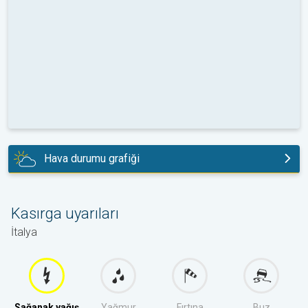
Hava durumu grafiği
bugün
Kasırga uyarıları
İtalya
Sağanak yağış
Yağmur
Fırtına
Buz