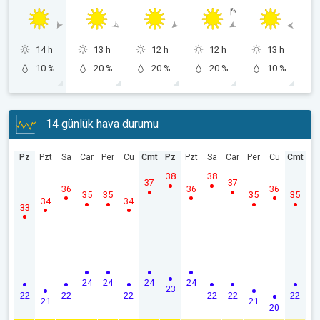
14 h
13 h
12 h
12 h
13 h
10 %
20 %
20 %
20 %
10 %
14 günlük hava durumu
Pz
Pzt
Sa
Car
Per
Cu
Cmt
Pz
Pzt
Sa
Car
Per
Cu
Cmt
38
38
37
37
36
36
36
35
35
35
35
34
34
33
24
24
24
24
23
22
22
22
22
22
22
21
21
20