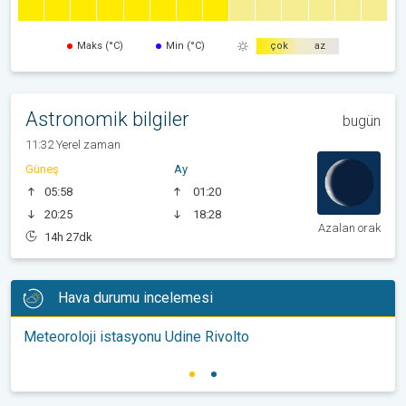
Maks (°C)
Min (°C)
çok
az
Astronomik bilgiler
bugün
11:32 Yerel zaman
Güneş
Ay
05:58
01:20
20:25
18:28
Azalan orak
14h 27dk
Hava durumu incelemesi
Meteoroloji istasyonu Udine Rivolto