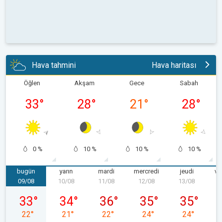
Hava tahmini
Hava haritası
Öğlen
Akşam
Gece
Sabah
33
°
28
°
21
°
28
°
0 %
10 %
10 %
10 %
bugün
yarın
mardi
mercredi
jeudi
ve
09/08
10/08
11/08
12/08
13/08
1
dimanche 09/08
lundi 10/08
mardi 11/08
mercredi 12/08
jeudi 13/08
33
°
34
°
36
°
35
°
35
°
22
°
21
°
22
°
24
°
24
°