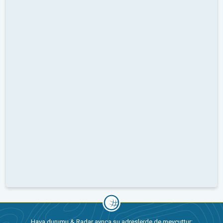
Hava durumu & Radar ayrıca şu adreslerde de mevcuttur: