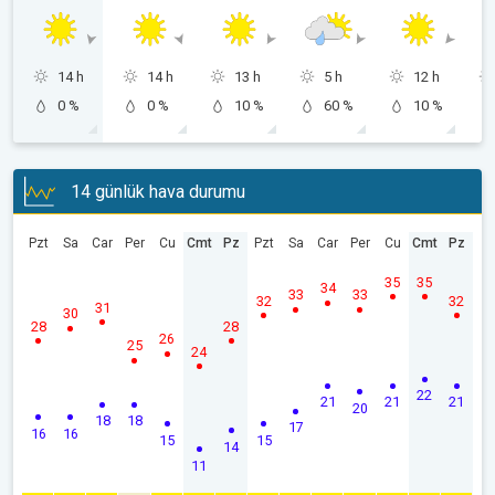
14 h
14 h
13 h
5 h
12 h
0 %
0 %
10 %
60 %
10 %
14 günlük hava durumu
Pzt
Sa
Car
Per
Cu
Cmt
Pz
Pzt
Sa
Car
Per
Cu
Cmt
Pz
35
35
34
33
33
32
32
31
30
28
28
26
25
24
22
21
21
21
20
18
18
17
16
16
15
15
14
11