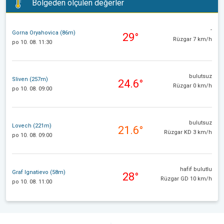
Bölgeden ölçülen değerler
-
Gorna Oryahovica (86m)
29°
Rüzgar 7 km/h
po 10. 08. 11:30
bulutsuz
Sliven (257m)
24.6°
Rüzgar 0 km/h
po 10. 08. 09:00
bulutsuz
Lovech (221m)
21.6°
Rüzgar KD 3 km/h
po 10. 08. 09:00
hafif bulutlu
Graf Ignatievo (58m)
28°
Rüzgar GD 10 km/h
po 10. 08. 11:00