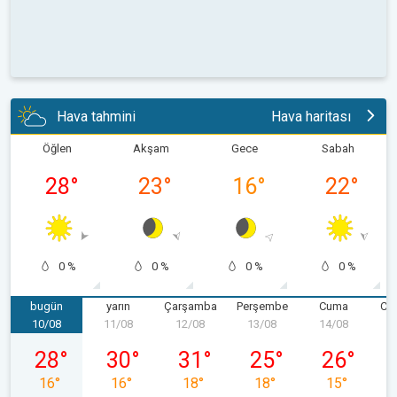
Hava tahmini
Hava haritası
Öğlen
Akşam
Gece
Sabah
28
°
23
°
16
°
22
°
0 %
0 %
0 %
0 %
bugün
yarın
Çarşamba
Perşembe
Cuma
Cum
10/08
11/08
12/08
13/08
14/08
1
10/08 Pazartesi
11/08 Salı
12/08 Çarşamba
13/08 Perşembe
14/08 Cuma
28
°
30
°
31
°
25
°
26
°
16
°
16
°
18
°
18
°
15
°