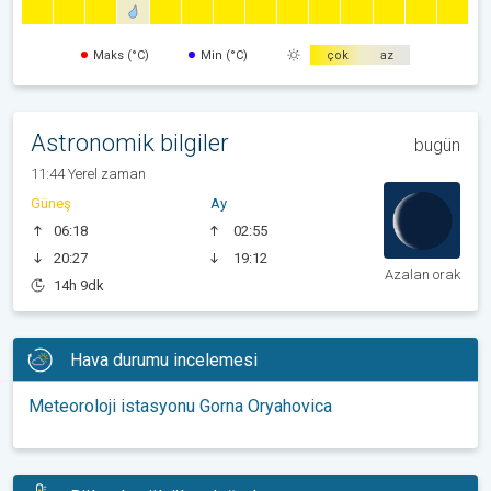
Maks (°C)
Min (°C)
çok
az
Astronomik bilgiler
bugün
11:44 Yerel zaman
Güneş
Ay
06:18
02:55
20:27
19:12
Azalan orak
14h 9dk
Hava durumu incelemesi
Meteoroloji istasyonu Gorna Oryahovica