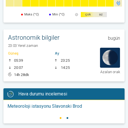
Maks (°C)
Min (°C)
çok
az
Astronomik bilgiler
bugün
23:03 Yerel zaman
Güneş
Ay
05:39
23:25
20:07
14:25
Azalan orak
14h 28dk
Hava durumu incelemesi
Meteoroloji istasyonu Slavonski Brod