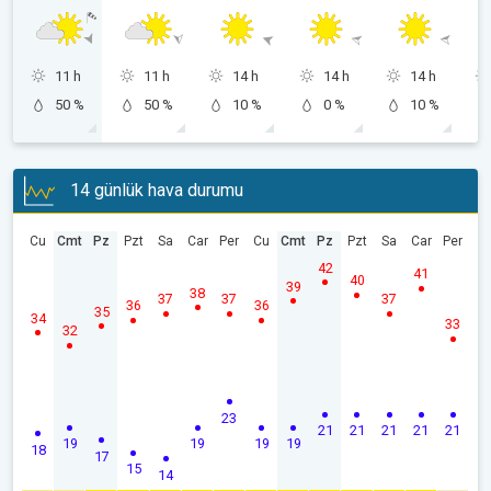
11 h
11 h
14 h
14 h
14 h
50 %
50 %
10 %
0 %
10 %
14 günlük hava durumu
Cu
Cmt
Pz
Pzt
Sa
Car
Per
Cu
Cmt
Pz
Pzt
Sa
Car
Per
42
41
40
39
38
37
37
37
36
36
35
34
33
32
23
21
21
21
21
21
19
19
19
19
18
17
15
14