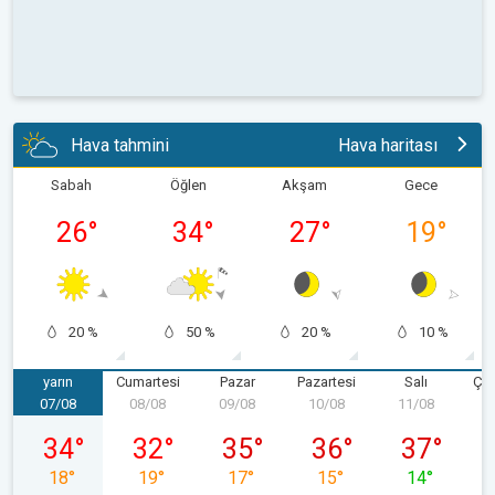
Hava tahmini
Hava haritası
Sabah
Öğlen
Akşam
Gece
26
°
34
°
27
°
19
°
20 %
50 %
20 %
10 %
yarın
Cumartesi
Pazar
Pazartesi
Salı
Ça
07/08
08/08
09/08
10/08
11/08
1
07/08 Cuma
08/08 Cumartesi
09/08 Pazar
10/08 Pazartesi
11/08 Salı
34
°
32
°
35
°
36
°
37
°
18
°
19
°
17
°
15
°
14
°