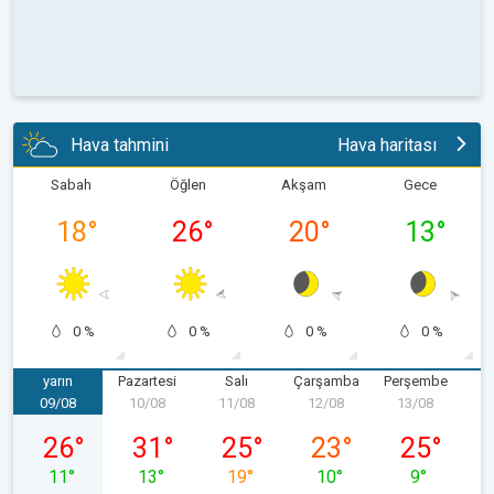
Hava tahmini
Hava haritası
Sabah
Öğlen
Akşam
Gece
18
°
26
°
20
°
13
°
0 %
0 %
0 %
0 %
yarın
Pazartesi
Salı
Çarşamba
Perşembe
09/08
10/08
11/08
12/08
13/08
1
09/08 Pazar
10/08 Pazartesi
11/08 Salı
12/08 Çarşamba
13/08 Perş
26
°
31
°
25
°
23
°
25
°
11
°
13
°
19
°
10
°
9
°