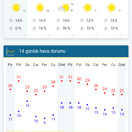
14 h
13 h
10 h
12 h
13 h
0 %
10 %
50 %
10 %
10 %
14 günlük hava durumu
Pz
Pzt
Sa
Car
Per
Cu
Cmt
Pz
Pzt
Sa
Car
Per
Cu
Cmt
31
31
31
30
29
28
26
26
25
25
24
23
23
23
19
18
18
18
17
15
15
14
14
13
11
11
10
9