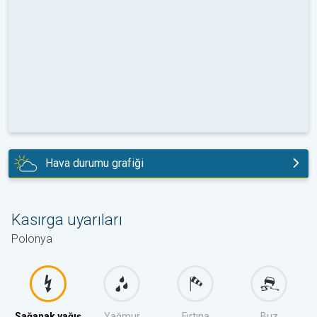
Hava durumu grafiği
yarın
Kasırga uyarıları
Polonya
Sağanak yağış
Yağmur
Fırtına
Buz