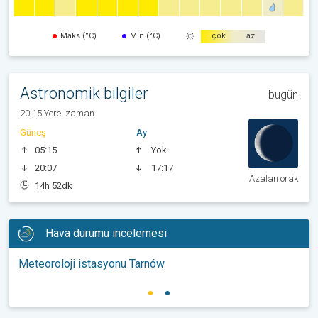
Maks (°C)
Min (°C)
çok
az
Astronomik bilgiler
bugün
20:15 Yerel zaman
Güneş
Ay
05:15
Yok
20:07
17:17
Azalan orak
14h 52dk
Hava durumu incelemesi
Meteoroloji istasyonu Tarnów