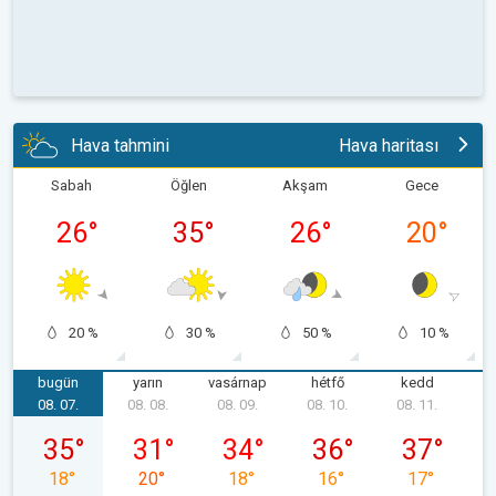
Hava tahmini
Hava haritası
Sabah
Öğlen
Akşam
Gece
26
°
35
°
26
°
20
°
20 %
30 %
50 %
10 %
bugün
yarın
vasárnap
hétfő
kedd
s
08. 07.
08. 08.
08. 09.
08. 10.
08. 11.
0
08. 07., péntek
08. 08., szombat
08. 09., vasárnap
08. 10., hétfő
08. 11., ked
35
°
31
°
34
°
36
°
37
°
18
°
20
°
18
°
16
°
17
°