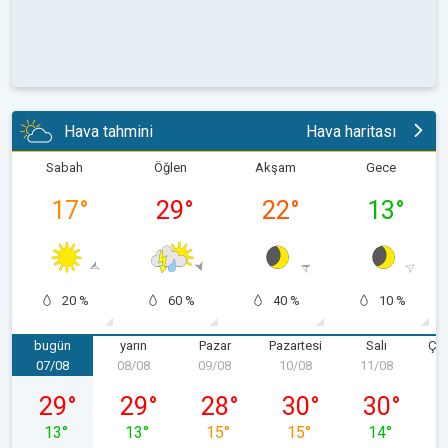
Hava tahmini
Hava haritası
Sabah
Öğlen
Akşam
Gece
17
°
29
°
22
°
13
°
20 %
60 %
40 %
10 %
bugün
yarın
Pazar
Pazartesi
Salı
Ça
07/08
08/08
09/08
10/08
11/08
1
07/08 Cuma
08/08 Cumartesi
09/08 Pazar
10/08 Pazartesi
11/08 Salı
29
°
29
°
28
°
30
°
30
°
13
°
13
°
15
°
15
°
14
°