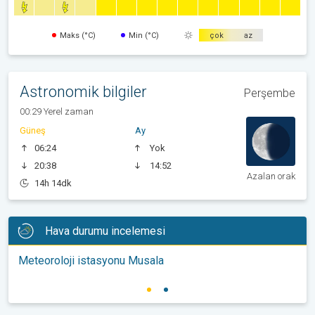
Maks (°C)
Min (°C)
çok
az
Astronomik bilgiler
Perşembe
00:29 Yerel zaman
Güneş
Ay
06:24
Yok
20:38
14:52
Azalan orak
14h 14dk
Hava durumu incelemesi
Meteoroloji istasyonu Musala