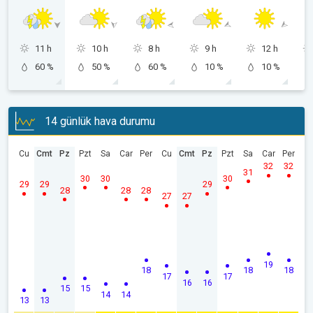
11 h
10 h
8 h
9 h
12 h
60 %
50 %
60 %
10 %
10 %
14 günlük hava durumu
Cu
Cmt
Pz
Pzt
Sa
Car
Per
Cu
Cmt
Pz
Pzt
Sa
Car
Per
32
32
31
30
30
30
29
29
29
28
28
28
27
27
19
18
18
18
17
17
16
16
15
15
14
14
13
13