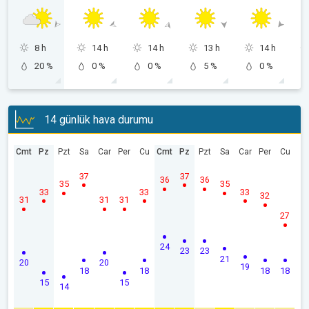
8 h
14 h
14 h
13 h
14 h
20 %
0 %
0 %
5 %
0 %
14 günlük hava durumu
Cmt
Pz
Pzt
Sa
Car
Per
Cu
Cmt
Pz
Pzt
Sa
Car
Per
Cu
37
37
36
36
35
35
33
33
33
32
31
31
31
27
24
23
23
21
20
20
19
18
18
18
18
15
15
14