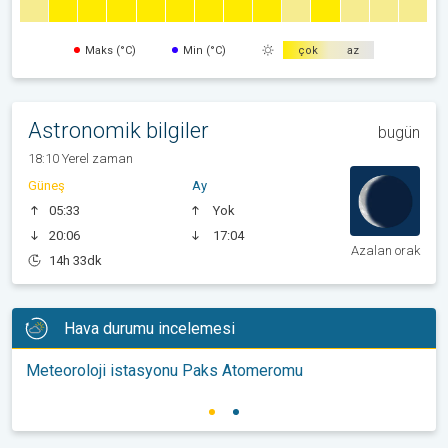
Maks (°C)
Min (°C)
çok
az
Astronomik bilgiler
bugün
18:10 Yerel zaman
Güneş
Ay
05:33
Yok
20:06
17:04
Azalan orak
14h 33dk
Hava durumu incelemesi
Meteoroloji istasyonu Paks Atomeromu