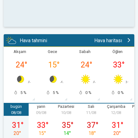
Hava tahmini
Hava haritası
Akşam
Gece
Sabah
Öğlen
24
°
15
°
24
°
33
°
5 %
5 %
0 %
0 %
bugün
yarın
Pazartesi
Salı
Çarşamba
Pe
08/08
09/08
10/08
11/08
12/08
1
08/08 Cumartesi
09/08 Pazar
10/08 Pazartesi
11/08 Salı
12/08 Çarş
31
°
33
°
35
°
37
°
31
°
20
°
15
°
14
°
18
°
20
°