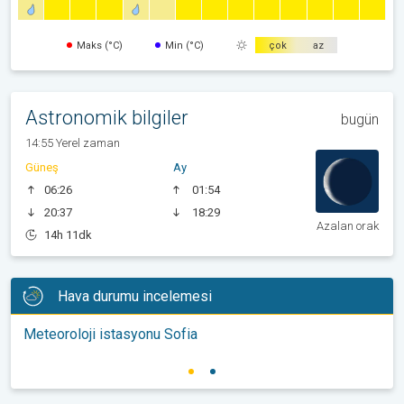
Maks (°C)
Min (°C)
çok
az
Astronomik bilgiler
bugün
14:55 Yerel zaman
Güneş
Ay
06:26
01:54
20:37
18:29
Azalan orak
14h 11dk
Hava durumu incelemesi
Meteoroloji istasyonu Sofia