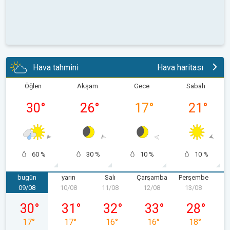
Hava tahmini
Hava haritası
Öğlen
Akşam
Gece
Sabah
30
°
26
°
17
°
21
°
60 %
30 %
10 %
10 %
bugün
yarın
Salı
Çarşamba
Perşembe
09/08
10/08
11/08
12/08
13/08
1
09/08 Pazar
10/08 Pazartesi
11/08 Salı
12/08 Çarşamba
13/08 Perş
30
°
31
°
32
°
33
°
28
°
17
°
17
°
16
°
16
°
18
°