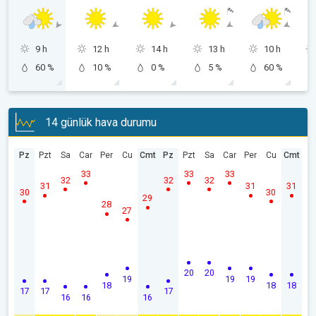
9 h
12 h
14 h
13 h
10 h
60 %
10 %
0 %
5 %
60 %
14 günlük hava durumu
Pz
Pzt
Sa
Car
Per
Cu
Cmt
Pz
Pzt
Sa
Car
Per
Cu
Cmt
33
33
33
32
32
32
31
31
31
30
30
29
28
27
20
20
19
19
19
18
18
18
17
17
17
16
16
16