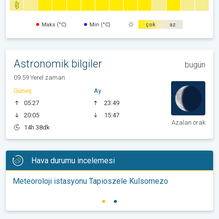
Maks (°C)
Min (°C)
çok
az
Astronomik bilgiler
bugün
09:59 Yerel zaman
Güneş
Ay
05:27
23:49
20:05
15:47
Azalan orak
14h 38dk
Hava durumu incelemesi
Meteoroloji istasyonu Tapioszele Kulsomezo