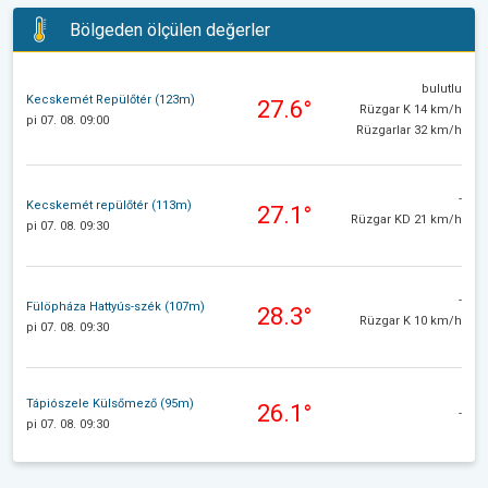
Bölgeden ölçülen değerler
bulutlu
Kecskemét Repülőtér (123m)
27.6°
Rüzgar K 14 km/h
pi 07. 08. 09:00
Rüzgarlar 32 km/h
-
Kecskemét repülőtér (113m)
27.1°
Rüzgar KD 21 km/h
pi 07. 08. 09:30
-
Fülöpháza Hattyús-szék (107m)
28.3°
Rüzgar K 10 km/h
pi 07. 08. 09:30
Tápiószele Külsőmező (95m)
26.1°
-
pi 07. 08. 09:30