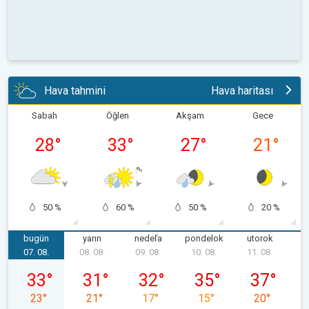
Hava tahmini
Hava haritası
Sabah
Öğlen
Akşam
Gece
28
°
33
°
27
°
21
°
50 %
60 %
50 %
20 %
bugün
yarın
nedeľa
pondelok
utorok
s
07. 08.
08. 08.
09. 08.
10. 08.
11. 08.
1
piatok 07. 08.
sobota 08. 08.
nedeľa 09. 08.
pondelok 10. 08.
utorok 11. 0
33
°
31
°
32
°
35
°
37
°
23
°
21
°
17
°
15
°
20
°