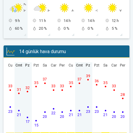
9 h
11 h
14 h
14 h
12 h
60 %
20 %
0 %
0 %
5 %
14 günlük hava durumu
Cu
Cmt
Pz
Pzt
Sa
Car
Per
Cu
Cmt
Pz
Pzt
Sa
Car
Per
39
37
37
36
35
35
35
33
33
33
33
32
31
28
23
23
23
22
21
21
21
21
20
20
20
20
17
15