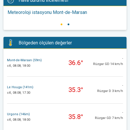
Hava durumu incelemesi
Meteoroloji istasyonu Mont-de-Marsan
Bölgeden ölçülen değerler
-
Mont-de-Marsan (59m)
36.6°
Rüzgar GD 14 km/h
сб, 08.08, 18:00
-
Le Houga (141m)
35.3°
Rüzgar D 3 km/h
сб, 08.08, 17:30
-
Urgons (146m)
35.8°
Rüzgar GD 7 km/h
сб, 08.08, 18:00