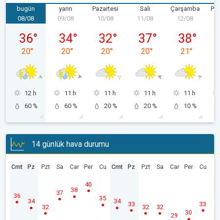
bugün
yarın
Pazartesi
Salı
Çarşamba
Pe
08/08
09/08
10/08
11/08
12/08
1
08/08 Cumartesi
09/08 Pazar
10/08 Pazartesi
11/08 Salı
12/08 Çarş
36
°
34
°
32
°
37
°
38
°
20
°
20
°
20
°
20
°
21
°
12 h
11 h
11 h
11 h
11 h
60 %
60 %
20 %
20 %
10 %
14 günlük hava durumu
Cmt
Pz
Pzt
Sa
Car
Per
Cu
Cmt
Pz
Pzt
Sa
Car
Per
Cu
40
38
37
36
35
34
34
33
33
32
32
32
30
29