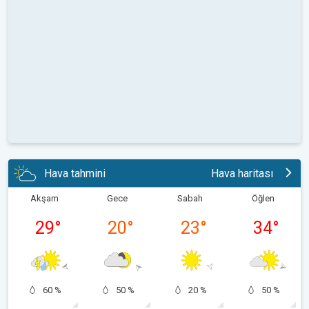
Hava tahmini
Hava haritası
Akşam
Gece
Sabah
Öğlen
29
°
20
°
23
°
34
°
60 %
50 %
20 %
50 %