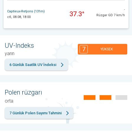
-
Captieux-Retjons (131m)
37.3°
Rüzgar GD 7 km/h
сб, 08.08, 18:00
UV-Indeks
7
YÜKSEK
yarın
6 Günlük Saatlik UV İndeksi
Polen rüzgarı
orta
7 Günlük Polen Sayımı Tahmini