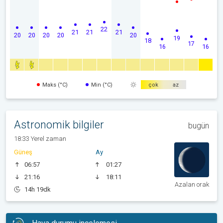
22
21
21
21
20
20
20
20
20
19
18
17
16
16
Maks (°C)
Min (°C)
çok
az
Astronomik bilgiler
bugün
18:33 Yerel zaman
Güneş
Ay
06:57
01:27
21:16
18:11
Azalan orak
14h 19dk