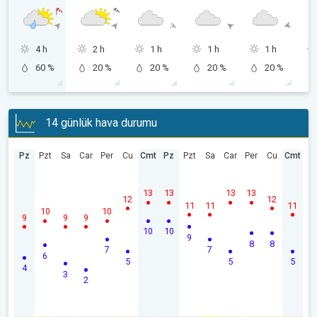
4 h
2 h
1 h
1 h
1 h
60 %
20 %
20 %
20 %
20 %
14 günlük hava durumu
Pz
Pzt
Sa
Car
Per
Cu
Cmt
Pz
Pzt
Sa
Car
Per
Cu
Cmt
13
13
13
13
12
12
11
11
11
10
10
9
9
9
10
10
9
8
8
7
7
6
5
5
5
4
3
2