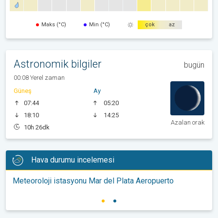
Maks (°C)
Min (°C)
çok
az
Astronomik bilgiler
bugün
00:08 Yerel zaman
Güneş
Ay
07:44
05:20
18:10
14:25
Azalan orak
10h 26dk
Hava durumu incelemesi
Meteoroloji istasyonu Mar del Plata Aeropuerto