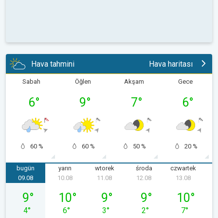
Hava tahmini
Hava haritası
Sabah
Öğlen
Akşam
Gece
6
°
9
°
7
°
6
°
60 %
60 %
50 %
20 %
bugün
yarın
wtorek
środa
czwartek
p
09.08
10.08
11.08
12.08
13.08
niedziela, 09.08
poniedziałek, 10.08
wtorek, 11.08
środa, 12.08
czwartek, 13
9
°
10
°
9
°
9
°
10
°
4
°
6
°
3
°
2
°
7
°