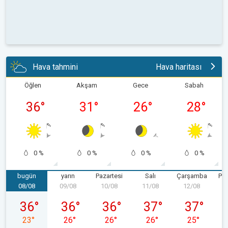
Hava tahmini
Hava haritası
Öğlen
Akşam
Gece
Sabah
36
°
31
°
26
°
28
°
0 %
0 %
0 %
0 %
bugün
yarın
Pazartesi
Salı
Çarşamba
Pe
08/08
09/08
10/08
11/08
12/08
1
08/08 Cumartesi
09/08 Pazar
10/08 Pazartesi
11/08 Salı
12/08 Çarş
36
°
36
°
36
°
37
°
37
°
23
°
26
°
26
°
26
°
25
°