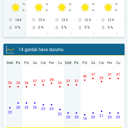
14 h
13 h
13 h
12 h
12 h
0 %
0 %
5 %
5 %
5 %
14 günlük hava durumu
Cmt
Pz
Pzt
Sa
Car
Per
Cu
Cmt
Pz
Pzt
Sa
Car
Per
Cu
41
41
41
40
39
38
37
37
37
37
36
36
36
36
26
26
26
25
25
23
22
21
20
20
20
20
20
19