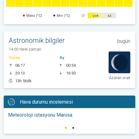
Maks (°C)
Min (°C)
çok
az
Astronomik bilgiler
bugün
14:00 Yerel zaman
Güneş
Ay
06:17
00:54
20:13
16:50
Azalan orak
13h 56dk
Hava durumu incelemesi
Meteoroloji istasyonu Manisa