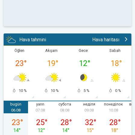
Hava tahmini
Hava haritası
Öğlen
Akşam
Gece
Sabah
23
°
19
°
12
°
18
°
10 %
10 %
5 %
0 %
bugün
yarın
субота
неділя
понеділок
ві
06.08
07.08
08.08
09.08
10.08
четвер, 06.08
пʼятниця, 07.08
субота, 08.08
неділя, 09.08
понеділок, 
23
°
25
°
28
°
32
°
28
°
14
°
12
°
14
°
15
°
18
°