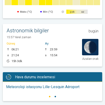
Maks (°C)
Min (°C)
çok
az
Astronomik bilgiler
bugün
15:57 Yerel zaman
Güneş
Ay
06:21
23:59
21:24
15:54
Azalan orak
15h 3dk
Hava durumu incelemesi
Meteoroloji istasyonu Lille-Lesquin Aéroport