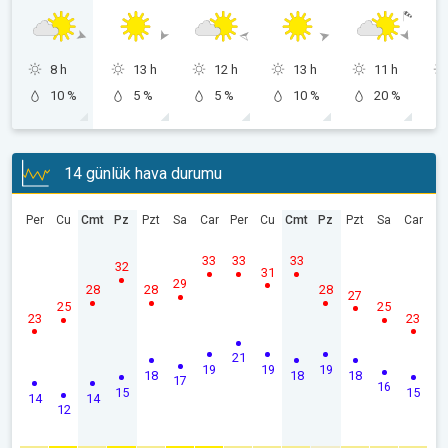
8 h
13 h
12 h
13 h
11 h
10 %
5 %
5 %
10 %
20 %
14 günlük hava durumu
Per
Cu
Cmt
Pz
Pzt
Sa
Car
Per
Cu
Cmt
Pz
Pzt
Sa
Car
33
33
33
32
31
29
28
28
28
27
25
25
23
23
21
19
19
19
18
18
18
17
16
15
15
14
14
12