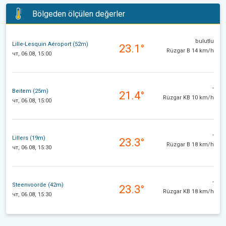
Bölgeden ölçülen değerler
bulutlu
Lille-Lesquin Aéroport (52m)
23.1°
Rüzgar B 14 km/h
чт, 06.08, 15:00
-
Beitem (25m)
21.4°
Rüzgar KB 10 km/h
чт, 06.08, 15:00
-
Lillers (19m)
23.3°
Rüzgar B 18 km/h
чт, 06.08, 15:30
-
Steenvoorde (42m)
23.3°
Rüzgar KB 18 km/h
чт, 06.08, 15:30