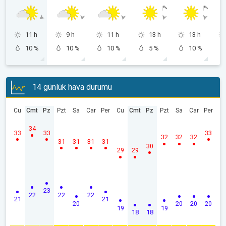
11 h
9 h
11 h
13 h
13 h
10 %
10 %
10 %
5 %
10 %
14 günlük hava durumu
Cu
Cmt
Pz
Pzt
Sa
Car
Per
Cu
Cmt
Pz
Pzt
Sa
Car
Per
34
33
33
33
32
32
32
31
31
31
31
30
29
29
23
22
22
22
21
21
20
20
20
20
19
19
18
18