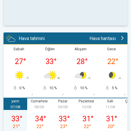
Hava tahmini
Hava haritası
Sabah
Öğlen
Akşam
Gece
27
°
33
°
28
°
22
°
0 %
10 %
10 %
5 %
yarın
Cumartesi
Pazar
Pazartesi
Salı
Ça
07/08
08/08
09/08
10/08
11/08
1
07/08 Cuma
08/08 Cumartesi
09/08 Pazar
10/08 Pazartesi
11/08 Salı
33
°
34
°
33
°
31
°
31
°
21
°
22
°
23
°
22
°
20
°