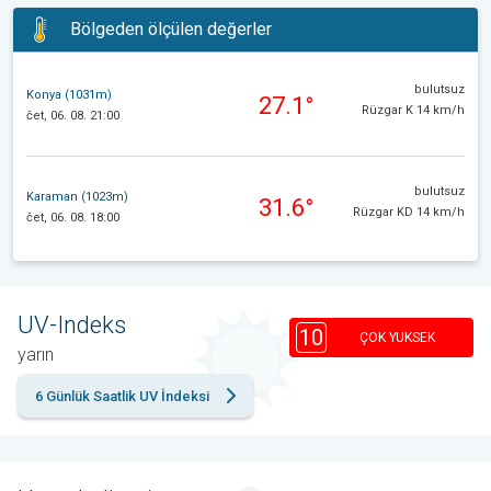
Bölgeden ölçülen değerler
bulutsuz
Konya (1031m)
27.1°
Rüzgar K 14 km/h
čet, 06. 08. 21:00
bulutsuz
Karaman (1023m)
31.6°
Rüzgar KD 14 km/h
čet, 06. 08. 18:00
UV-Indeks
10
ÇOK YUKSEK
yarın
6 Günlük Saatlik UV İndeksi