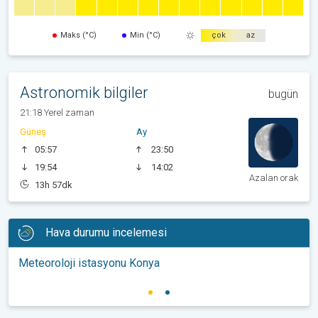
Maks (°C)
Min (°C)
çok
az
Astronomik bilgiler
bugün
21:18 Yerel zaman
Güneş
Ay
05:57
23:50
19:54
14:02
Azalan orak
13h 57dk
Hava durumu incelemesi
Meteoroloji istasyonu Konya