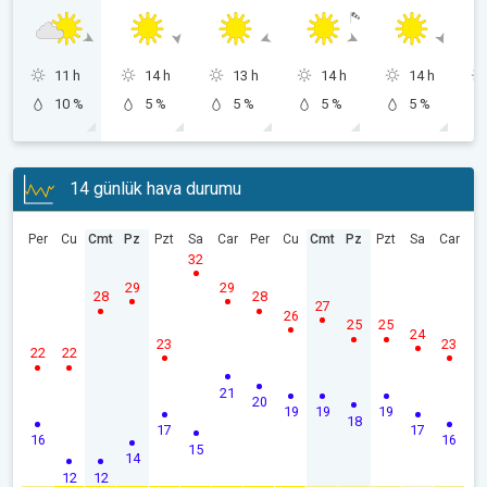
11 h
14 h
13 h
14 h
14 h
10 %
5 %
5 %
5 %
5 %
14 günlük hava durumu
Per
Cu
Cmt
Pz
Pzt
Sa
Car
Per
Cu
Cmt
Pz
Pzt
Sa
Car
32
29
29
28
28
27
26
25
25
24
23
23
22
22
21
20
19
19
19
18
17
17
16
16
15
14
12
12