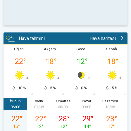
Hava tahmini
Hava haritası
Öğlen
Akşam
Gece
Sabah
22
°
18
°
12
°
18
°
10 %
5 %
0 %
5 %
bugün
yarın
Cumartesi
Pazar
Pazartesi
06/08
07/08
08/08
09/08
10/08
1
06/08 Perşembe
07/08 Cuma
08/08 Cumartesi
09/08 Pazar
10/08 Pazart
22
°
22
°
28
°
29
°
23
°
16
°
12
°
12
°
14
°
17
°