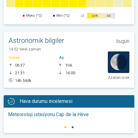
Maks (°C)
Min (°C)
çok
az
Astronomik bilgiler
bugün
14:52 Yerel zaman
Güneş
Ay
06:37
Yok
21:31
16:00
Azalan orak
14h 54dk
Hava durumu incelemesi
Meteoroloji istasyonu Cap de la Hève