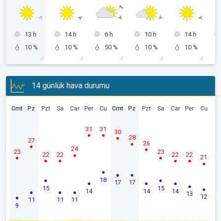
13 h
14 h
6 h
10 h
14 h
10 %
10 %
50 %
10 %
10 %
14 günlük hava durumu
Cmt
Pz
Pzt
Sa
Car
Per
Cu
Cmt
Pz
Pzt
Sa
Car
Per
Cu
31
31
30
28
27
26
24
23
23
22
22
22
22
21
18
17
17
15
15
14
14
14
13
12
11
11
11
9