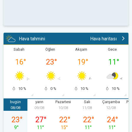
Hava tahmini
Hava haritası
Sabah
Öğlen
Akşam
Gece
16
°
23
°
19
°
11
°
10 %
0 %
10 %
10 %
bugün
yarın
Pazartesi
Salı
Çarşamba
Pe
08/08
09/08
10/08
11/08
12/08
1
08/08 Cumartesi
09/08 Pazar
10/08 Pazartesi
11/08 Salı
12/08 Çarş
23
°
27
°
22
°
22
°
24
°
9
°
11
°
15
°
11
°
11
°