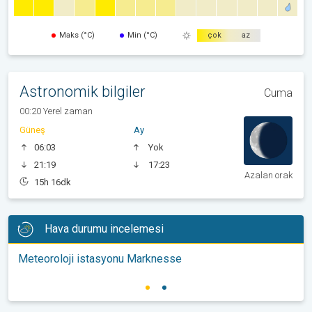
Maks (°C)
Min (°C)
çok
az
Astronomik bilgiler
Cuma
00:20 Yerel zaman
Güneş
Ay
06:03
Yok
21:19
17:23
Azalan orak
15h 16dk
Hava durumu incelemesi
Meteoroloji istasyonu Marknesse