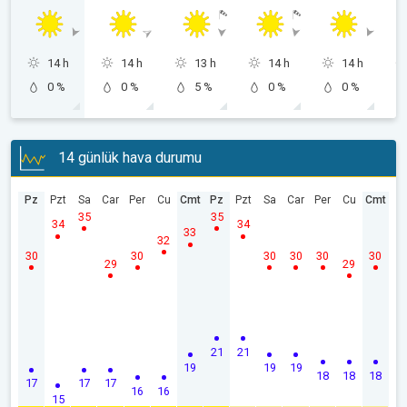
14 h
14 h
13 h
14 h
14 h
0 %
0 %
5 %
0 %
0 %
14 günlük hava durumu
Pz
Pzt
Sa
Car
Per
Cu
Cmt
Pz
Pzt
Sa
Car
Per
Cu
Cmt
35
35
34
34
33
32
30
30
30
30
30
30
29
29
21
21
19
19
19
18
18
18
17
17
17
16
16
15