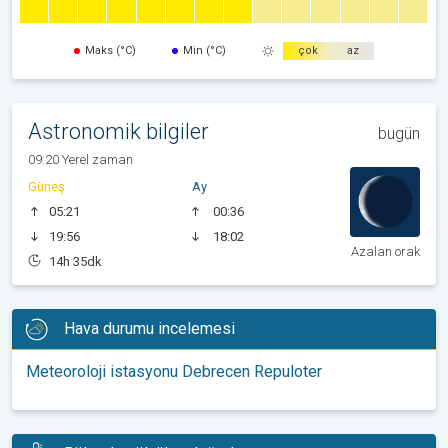
Maks (°C)
Min (°C)
çok
az
Astronomik bilgiler
bugün
09:20 Yerel zaman
Güneş
Ay
05:21
00:36
19:56
18:02
Azalan orak
14h 35dk
Hava durumu incelemesi
Meteoroloji istasyonu Debrecen Repuloter