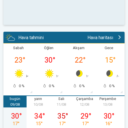
Hava tahmini
Hava haritası
Sabah
Öğlen
Akşam
Gece
23
°
30
°
22
°
15
°
0 %
0 %
0 %
0 %
bugün
yarın
Salı
Çarşamba
Perşembe
09/08
10/08
11/08
12/08
13/08
1
09/08 Pazar
10/08 Pazartesi
11/08 Salı
12/08 Çarşamba
13/08 Perş
30
°
34
°
35
°
29
°
30
°
17
°
15
°
17
°
17
°
16
°