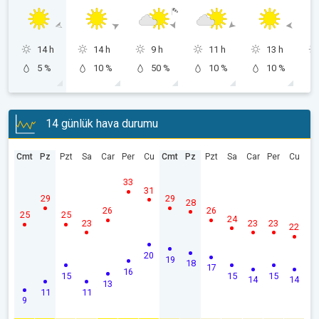
14 h
14 h
9 h
11 h
13 h
5 %
10 %
50 %
10 %
10 %
14 günlük hava durumu
Cmt
Pz
Pzt
Sa
Car
Per
Cu
Cmt
Pz
Pzt
Sa
Car
Per
Cu
33
31
29
29
28
26
26
25
25
24
23
23
23
22
20
19
18
17
16
15
15
15
14
14
13
11
11
9