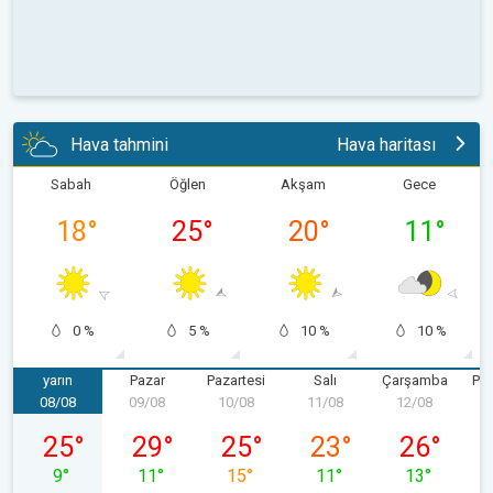
Hava tahmini
Hava haritası
Sabah
Öğlen
Akşam
Gece
18
°
25
°
20
°
11
°
0 %
5 %
10 %
10 %
yarın
Pazar
Pazartesi
Salı
Çarşamba
Pe
08/08
09/08
10/08
11/08
12/08
1
08/08 Cumartesi
09/08 Pazar
10/08 Pazartesi
11/08 Salı
12/08 Çarş
25
°
29
°
25
°
23
°
26
°
9
°
11
°
15
°
11
°
13
°