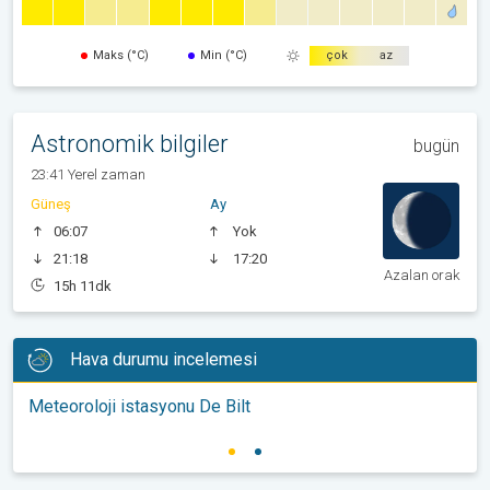
Maks (°C)
Min (°C)
çok
az
Astronomik bilgiler
bugün
23:41 Yerel zaman
Güneş
Ay
06:07
Yok
21:18
17:20
Azalan orak
15h 11dk
Hava durumu incelemesi
Meteoroloji istasyonu De Bilt