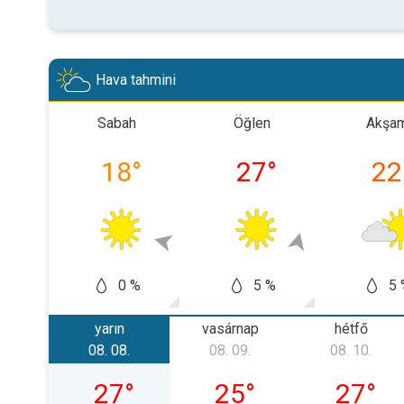
Hava tahmini
Sabah
Öğlen
Akşa
18
°
27
°
22
0 %
5 %
5 
yarın
vasárnap
hétfő
08. 08.
08. 09.
08. 10.
08. 08., szombat
08. 09., vasárnap
08. 10., 
27
°
25
°
27
°