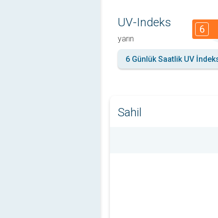
UV-Indeks
6
yarın
6 Günlük Saatlik UV İndek
Sahil