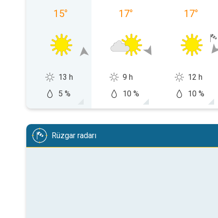
15
°
17
°
17
°
13 h
9 h
12 h
5 %
10 %
10 %
Rüzgar radarı