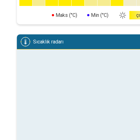
Maks (°C)
Min (°C)
ç
Sıcaklık radarı