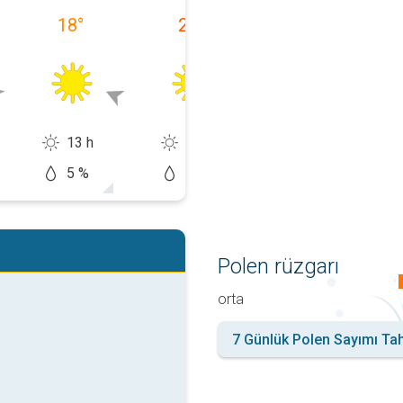
18
°
20
°
18
°
13 h
14 h
11 h
5 %
10 %
20 %
Polen rüzgarı
orta
7 Günlük Polen Sayımı Ta