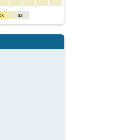
ok
az