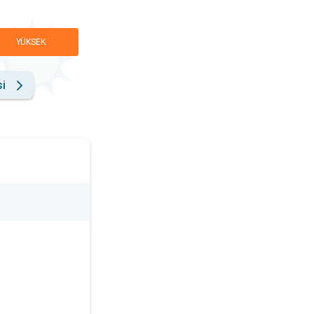
YÜKSEK
si