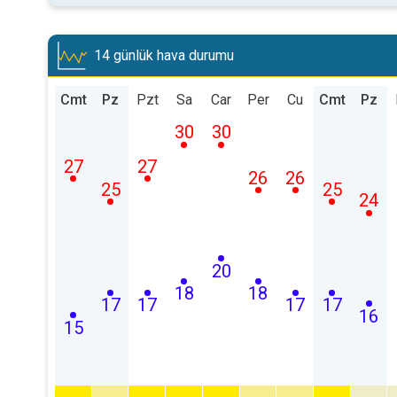
14 günlük hava durumu
Cmt
Pz
Pzt
Sa
Car
Per
Cu
Cmt
Pz
30
30
27
27
26
26
25
25
24
20
18
18
17
17
17
17
16
15