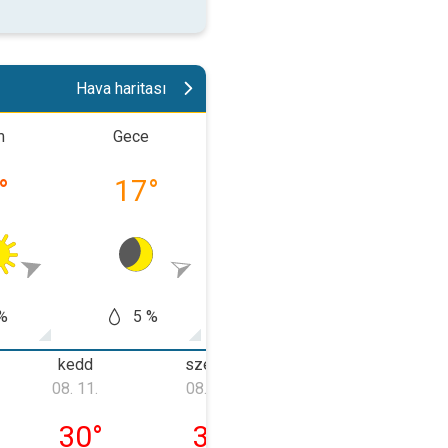
Hava haritası
m
Gece
Sabah
Öğle
°
17
°
19
°
25
%
5 %
10 %
10
kedd
szerda
csütörtök
08. 11.
08. 12.
08. 13.
hétfő
08. 11., kedd
08. 12., szerda
08. 13., csütör
30
°
30
°
26
°