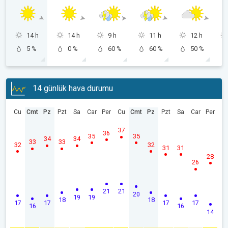
14 h
14 h
9 h
11 h
12 h
5 %
0 %
60 %
60 %
50 %
14 günlük hava durumu
Cu
Cmt
Pz
Pzt
Sa
Car
Per
Cu
Cmt
Pz
Pzt
Sa
Car
Per
37
36
35
35
34
34
33
33
32
32
31
31
28
26
21
21
20
19
19
18
18
17
17
17
17
16
16
14