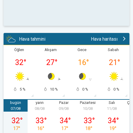
Hava tahmini
Hava haritası
Öğlen
Akşam
Gece
Sabah
32
°
27
°
16
°
21
°
5 %
10 %
0 %
0 %
bugün
yarın
Pazar
Pazartesi
Salı
Ça
07/08
08/08
09/08
10/08
11/08
1
07/08 Cuma
08/08 Cumartesi
09/08 Pazar
10/08 Pazartesi
11/08 Salı
32
°
33
°
34
°
33
°
34
°
17
°
16
°
17
°
18
°
19
°