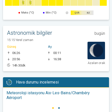
Maks (°C)
Min (°C)
çok
az
Astronomik bilgiler
bugün
15:15 Yerel zaman
Güneş
Ay
06:26
00:11
20:56
16:38
Azalan orak
14h 30dk
Hava durumu incelemesi
Meteoroloji istasyonu Aix-Les-Bains/Chambéry
Aéroport