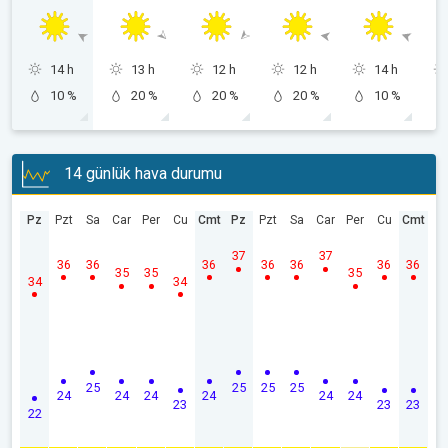
14 h
13 h
12 h
12 h
14 h
10 %
20 %
20 %
20 %
10 %
14 günlük hava durumu
Pz
Pzt
Sa
Car
Per
Cu
Cmt
Pz
Pzt
Sa
Car
Per
Cu
Cmt
37
37
36
36
36
36
36
36
36
35
35
35
34
34
25
25
25
25
24
24
24
24
24
24
23
23
23
22