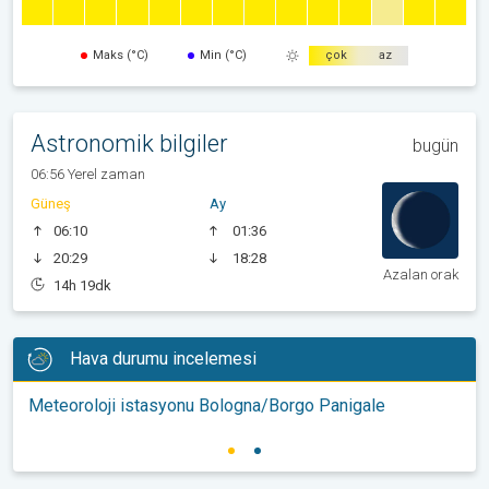
Maks (°C)
Min (°C)
çok
az
Astronomik bilgiler
bugün
06:56 Yerel zaman
Güneş
Ay
06:10
01:36
20:29
18:28
Azalan orak
14h 19dk
Hava durumu incelemesi
Meteoroloji istasyonu Bologna/Borgo Panigale