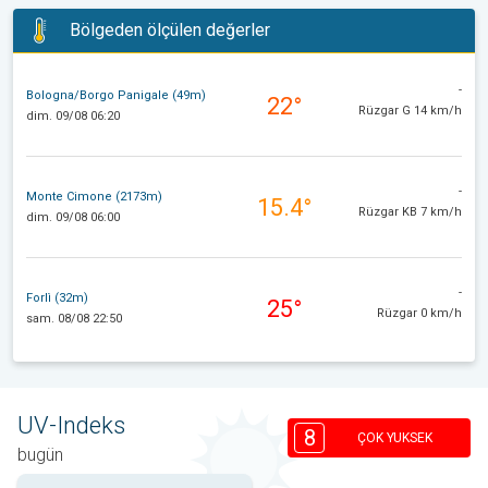
Bölgeden ölçülen değerler
-
Bologna/Borgo Panigale (49m)
22°
Rüzgar G 14 km/h
dim. 09/08 06:20
-
Monte Cimone (2173m)
15.4°
Rüzgar KB 7 km/h
dim. 09/08 06:00
-
Forlì (32m)
25°
Rüzgar 0 km/h
sam. 08/08 22:50
UV-Indeks
8
ÇOK YUKSEK
bugün