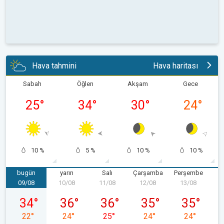
Hava tahmini
Hava haritası
Sabah
Öğlen
Akşam
Gece
25
°
34
°
30
°
24
°
10 %
5 %
10 %
10 %
bugün
yarın
Salı
Çarşamba
Perşembe
09/08
10/08
11/08
12/08
13/08
1
09/08 Pazar
10/08 Pazartesi
11/08 Salı
12/08 Çarşamba
13/08 Perş
34
°
36
°
36
°
35
°
35
°
22
°
24
°
25
°
24
°
24
°