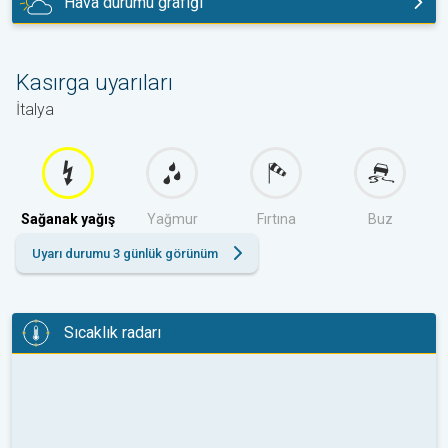
Hava durumu grafiği
bugün
Kasırga uyarıları
İtalya
Sağanak yağış
Yağmur
Fırtına
Buz
Uyarı durumu 3 günlük görünüm
Sıcaklık radarı