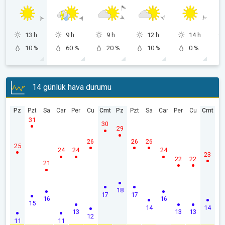
13 h
9 h
9 h
12 h
14 h
10 %
60 %
20 %
10 %
0 %
14 günlük hava durumu
Pz
Pzt
Sa
Car
Per
Cu
Cmt
Pz
Pzt
Sa
Car
Per
Cu
Cmt
31
30
29
26
26
26
25
24
24
24
23
22
22
21
18
17
17
16
16
15
14
14
13
13
13
12
11
11