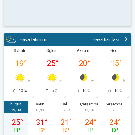
Hava tahmini
Hava haritası
Sabah
Öğlen
Akşam
Gece
19
°
25
°
20
°
15
°
10 %
5 %
10 %
10 %
bugün
yarın
Salı
Çarşamba
Perşembe
09/08
10/08
11/08
12/08
13/08
1
09/08 Pazar
10/08 Pazartesi
11/08 Salı
12/08 Çarşamba
13/08 Perş
25
°
31
°
21
°
24
°
24
°
11
°
15
°
16
°
11
°
13
°