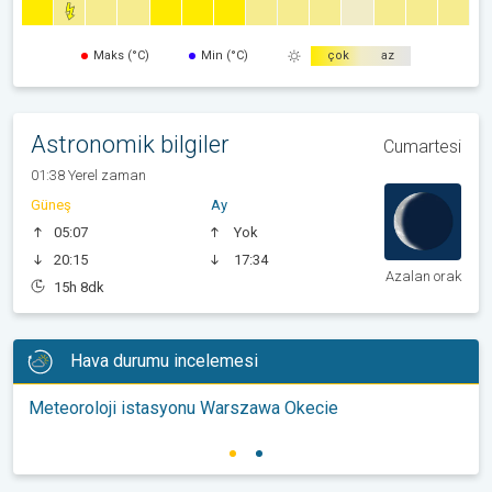
Maks (°C)
Min (°C)
çok
az
Astronomik bilgiler
Cumartesi
01:38 Yerel zaman
Güneş
Ay
05:07
Yok
20:15
17:34
Azalan orak
15h 8dk
Hava durumu incelemesi
Meteoroloji istasyonu Warszawa Okecie