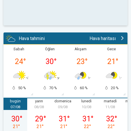
Hava tahmini
Hava haritası
Sabah
Öğlen
Akşam
Gece
24
°
30
°
23
°
21
°
50 %
70 %
60 %
20 %
bugün
yarın
domenica
lunedì
martedì
mer
07/08
08/08
09/08
10/08
11/08
1
venerdì 07/08
sabato 08/08
domenica 09/08
lunedì 10/08
martedì 11/
30
°
29
°
31
°
31
°
32
°
21
°
21
°
21
°
22
°
22
°