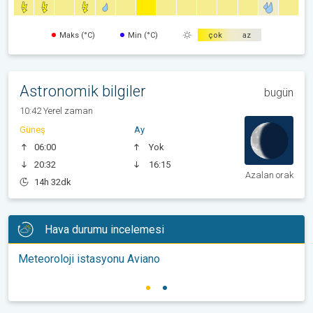
Maks (°C)
Min (°C)
çok
az
Astronomik bilgiler
bugün
10:42 Yerel zaman
Güneş
Ay
06:00
Yok
20:32
16:15
Azalan orak
14h 32dk
Hava durumu incelemesi
Meteoroloji istasyonu Aviano