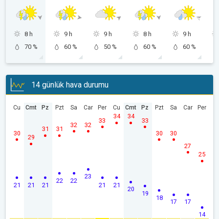
8 h
9 h
9 h
8 h
9 h
70 %
60 %
50 %
60 %
60 %
14 günlük hava durumu
Cu
Cmt
Pz
Pzt
Sa
Car
Per
Cu
Cmt
Pz
Pzt
Sa
Car
Per
34
34
33
33
32
32
31
31
30
30
30
29
27
25
23
22
22
21
21
21
21
21
20
19
18
17
17
14