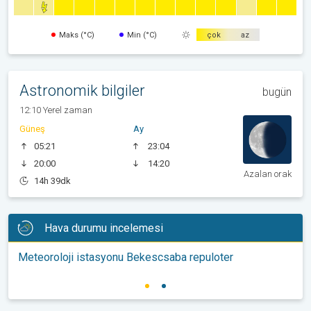
Maks (°C)
Min (°C)
çok
az
Astronomik bilgiler
bugün
12:10 Yerel zaman
Güneş
Ay
05:21
23:04
20:00
14:20
Azalan orak
14h 39dk
Hava durumu incelemesi
Meteoroloji istasyonu Bekescsaba repuloter