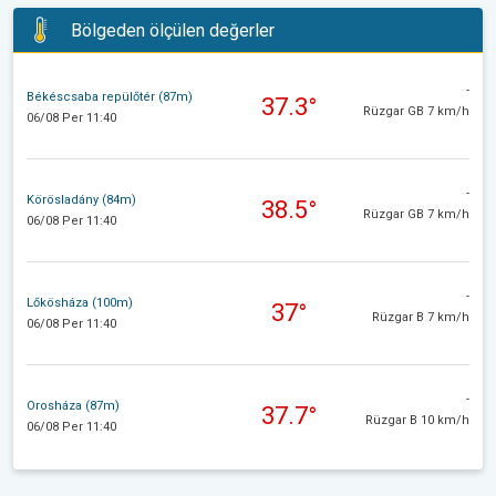
Bölgeden ölçülen değerler
-
Békéscsaba repülőtér (87m)
37.3°
Rüzgar GB 7 km/h
06/08 Per 11:40
-
Körösladány (84m)
38.5°
Rüzgar GB 7 km/h
06/08 Per 11:40
-
Lőkösháza (100m)
37°
Rüzgar B 7 km/h
06/08 Per 11:40
-
Orosháza (87m)
37.7°
Rüzgar B 10 km/h
06/08 Per 11:40