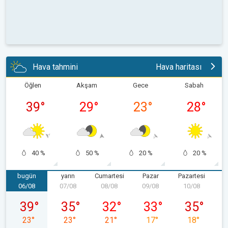
Hava tahmini
Hava haritası
Öğlen
Akşam
Gece
Sabah
39
°
29
°
23
°
28
°
40 %
50 %
20 %
20 %
bugün
yarın
Cumartesi
Pazar
Pazartesi
06/08
07/08
08/08
09/08
10/08
1
06/08 Perşembe
07/08 Cuma
08/08 Cumartesi
09/08 Pazar
10/08 Pazart
39
°
35
°
32
°
33
°
35
°
23
°
23
°
21
°
17
°
18
°