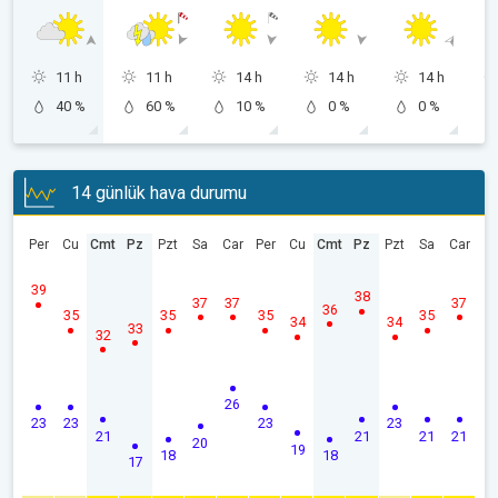
11 h
11 h
14 h
14 h
14 h
40 %
60 %
10 %
0 %
0 %
14 günlük hava durumu
Per
Cu
Cmt
Pz
Pzt
Sa
Car
Per
Cu
Cmt
Pz
Pzt
Sa
Car
39
38
37
37
37
36
35
35
35
35
34
34
33
32
26
23
23
23
23
21
21
21
21
20
19
18
18
17