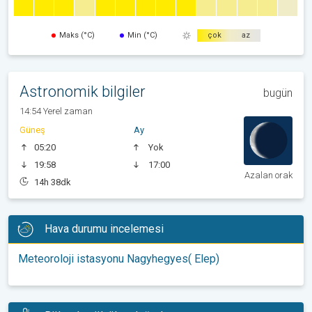
Maks (°C)
Min (°C)
çok
az
Astronomik bilgiler
bugün
14:54 Yerel zaman
Güneş
Ay
05:20
Yok
19:58
17:00
Azalan orak
14h 38dk
Hava durumu incelemesi
Meteoroloji istasyonu Nagyhegyes( Elep)