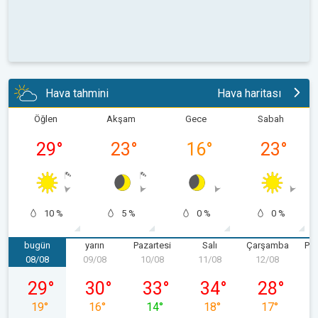
Hava tahmini
Hava haritası
Öğlen
Akşam
Gece
Sabah
29
°
23
°
16
°
23
°
10 %
5 %
0 %
0 %
bugün
yarın
Pazartesi
Salı
Çarşamba
Pe
08/08
09/08
10/08
11/08
12/08
1
08/08 Cumartesi
09/08 Pazar
10/08 Pazartesi
11/08 Salı
12/08 Çarş
29
°
30
°
33
°
34
°
28
°
19
°
16
°
14
°
18
°
17
°