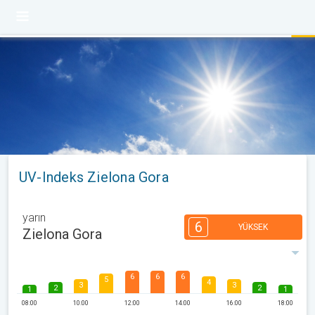
UV-Indeks Zielona Gora
yarın
6
YÜKSEK
Zielona Gora
6
6
6
5
4
3
3
2
2
1
1
08:00
10:00
12:00
14:00
16:00
18:00