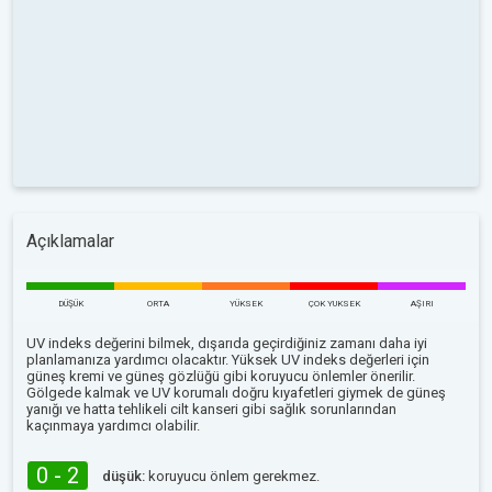
Açıklamalar
DÜŞÜK
ORTA
YÜKSEK
ÇOK YUKSEK
AŞIRI
UV indeks değerini bilmek, dışarıda geçirdiğiniz zamanı daha iyi
planlamanıza yardımcı olacaktır. Yüksek UV indeks değerleri için
güneş kremi ve güneş gözlüğü gibi koruyucu önlemler önerilir.
Gölgede kalmak ve UV korumalı doğru kıyafetleri giymek de güneş
yanığı ve hatta tehlikeli cilt kanseri gibi sağlık sorunlarından
kaçınmaya yardımcı olabilir.
0 - 2
düşük:
koruyucu önlem gerekmez.