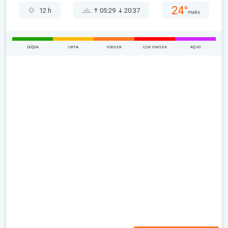
24°
12 h
05:29
20:37
maks
DÜŞÜK
ORTA
YÜKSEK
ÇOK YUKSEK
AŞIRI