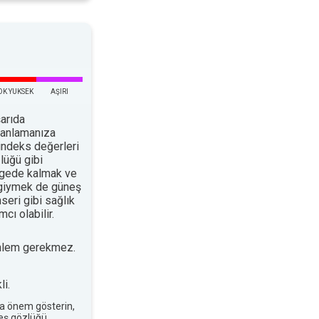
OK YUKSEK
AŞIRI
arıda
planlamanıza
indeks değerleri
lüğü gibi
ölgede kalmak ve
 giymek de güneş
nseri gibi sağlık
cı olabilir.
nlem gerekmez.
i.
a önem gösterin,
neş gözlüğü