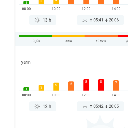
4
3
1
08:00
10:00
12:00
14:00
13 h
05:41
20:06
DÜŞÜK
ORTA
YÜKSEK
Ç
yarın
8
8
7
6
5
3
1
08:00
10:00
12:00
14:00
12 h
05:42
20:05