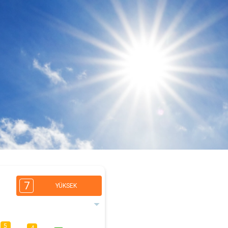
7
YÜKSEK
5