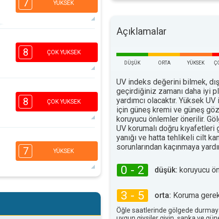
7
YÜKSEK
Açıklamalar
4
2
2
8
ÇOK YUKSEK
16:00
18:00
DÜŞÜK
ORTA
YÜKSEK
Ç
34°
maks
UV indeks değerini bilmek, dış
geçirdiğiniz zamanı daha iyi 
6
4
2
1
yardımcı olacaktır. Yüksek UV 
8
ÇOK YUKSEK
için güneş kremi ve güneş göz
16:00
18:00
koruyucu önlemler önerilir. G
35°
UV korumalı doğru kıyafetleri
maks
yanığı ve hatta tehlikeli cilt ka
5
3
sorunlarından kaçınmaya yardım
2
1
7
YÜKSEK
16:00
18:00
0 - 2
düşük:
koruyucu ö
36°
maks
5
3 - 5
3
orta:
Koruma gerekl
2
1
16:00
18:00
Öğle saatlerinde gölgede durmay
uygun giysiler giyin, şapka ve gü