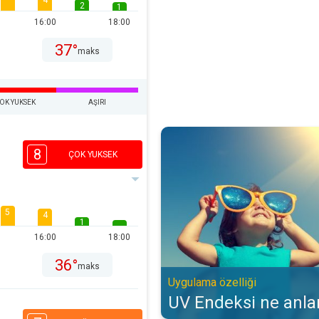
4
2
1
16:00
18:00
37°
maks
OK YUKSEK
AŞIRI
UV Endeksi ne anlama gelir?. Uyg
8
ÇOK YUKSEK
5
4
1
16:00
18:00
36°
maks
Uygulama özelliği
UV Endeksi ne anla