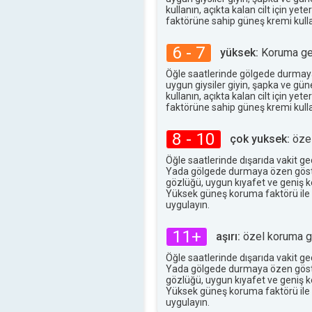
35°
kullanın, açıkta kalan cilt için ye
maks
faktörüne sahip güneş kremi kulla
6 - 7
yüksek:
Koruma ger
Öğle saatlerinde gölgede durmay
uygun giysiler giyin, şapka ve gü
kullanın, açıkta kalan cilt için ye
faktörüne sahip güneş kremi kulla
8 - 10
çok yuksek:
özel
Öğle saatlerinde dışarıda vakit g
Yada gölgede durmaya özen göst
gözlüğü, uygun kıyafet ve geniş ke
Yüksek güneş koruma faktörü ile
uygulayın.
11+
aşırı:
özel koruma ge
Öğle saatlerinde dışarıda vakit g
Yada gölgede durmaya özen göst
gözlüğü, uygun kıyafet ve geniş ke
Yüksek güneş koruma faktörü ile
uygulayın.