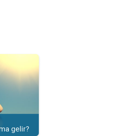
ulama özelliği. . .
ma gelir?