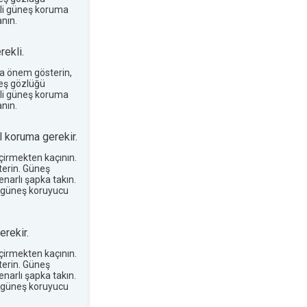
terli güneş koruma
nın.
ekli.
a önem gösterin,
neş gözlüğü
terli güneş koruma
nın.
 koruma gerekir.
eçirmekten kaçının.
erin. Güneş
narlı şapka takın.
 güneş koruyucu
rekir.
eçirmekten kaçının.
erin. Güneş
narlı şapka takın.
 güneş koruyucu