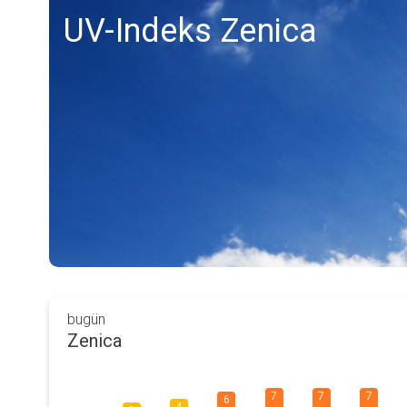
UV-Indeks Zenica
bugün
Zenica
7
7
7
6