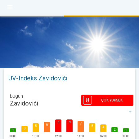
UV-Indeks Zavidovići
bugün
8
ÇOK YUKSEK
Zavidovići
8
8
7
6
5
5
4
3
2
1
1
08:00
10:00
12:00
14:00
16:00
18:00