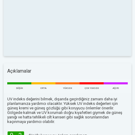
Açıklamalar
DÜŞÜK
ORTA
YÜKSEK
ÇOK YUKSEK
AŞIRI
UV indeks değerini bilmek, dışarıda geçirdiğiniz zamanı daha iyi
planlamanıza yardımcı olacaktır. Yüksek UV indeks değerleri için
güneş kremi ve güneş gözlüğü gibi koruyucu önlemler önerilir.
Gölgede kalmak ve UV korumalı doğru kıyafetleri giymek de güneş
yanığı ve hatta tehlikeli cilt kanseri gibi sağlık sorunlarından
kaçınmaya yardımcı olabilir.