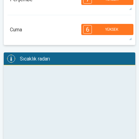
08:00
10:00
12:00
14:00
16:00
18:00
35°
14 h
05:46
19:57
maks
7
7
7
6
5
4
3
3
2
1
1
6
Cuma
YÜKSEK
08:00
10:00
12:00
14:00
16:00
18:00
32°
14 h
05:47
19:56
maks
6
6
6
6
5
5
4
3
2
2
1
Sıcaklık radarı
08:00
10:00
12:00
14:00
16:00
18:00
33°
14 h
05:48
19:54
maks