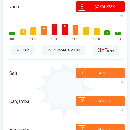
8
yarın
ÇOK YUKSEK
8
8
7
6
5
5
4
3
2
1
1
08:00
10:00
12:00
14:00
16:00
18:00
35°
14 h
05:44
20:00
maks
7
Salı
YÜKSEK
7
7
7
6
5
4
3
3
2
1
1
7
Çarşamba
YÜKSEK
08:00
10:00
12:00
14:00
16:00
18:00
37°
14 h
05:45
19:59
maks
7
7
6
6
5
4
3
2
2
1
1
7
Perşembe
YÜKSEK