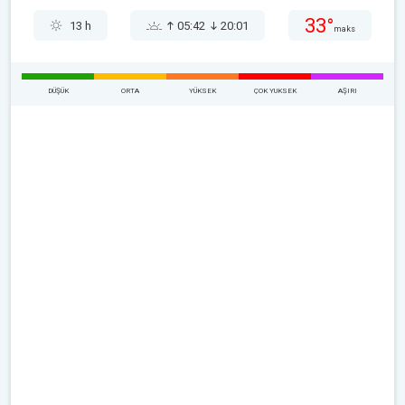
33°
13 h
05:42
20:01
maks
DÜŞÜK
ORTA
YÜKSEK
ÇOK YUKSEK
AŞIRI