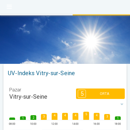
UV-Indeks Vitry-sur-Seine
Pazar
5
ORTA
Vitry-sur-Seine
5
4
4
4
4
3
3
2
1
1
08:00
10:00
12:00
14:00
16:00
18:00