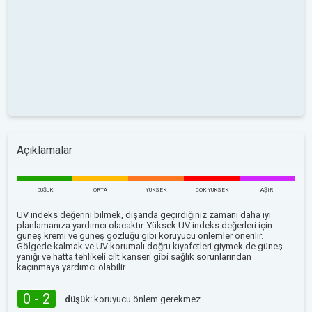
Açıklamalar
DÜŞÜK
ORTA
YÜKSEK
ÇOK YUKSEK
AŞIRI
UV indeks değerini bilmek, dışarıda geçirdiğiniz zamanı daha iyi
planlamanıza yardımcı olacaktır. Yüksek UV indeks değerleri için
güneş kremi ve güneş gözlüğü gibi koruyucu önlemler önerilir.
Gölgede kalmak ve UV korumalı doğru kıyafetleri giymek de güneş
yanığı ve hatta tehlikeli cilt kanseri gibi sağlık sorunlarından
kaçınmaya yardımcı olabilir.
0 - 2
düşük:
koruyucu önlem gerekmez.