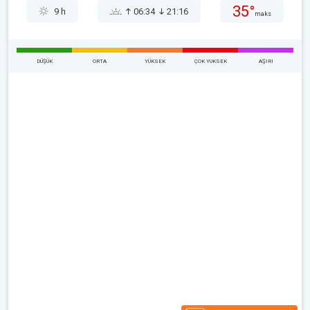
35°
9 h
06:34
21:16
maks
DÜŞÜK
ORTA
YÜKSEK
ÇOK YUKSEK
AŞIRI