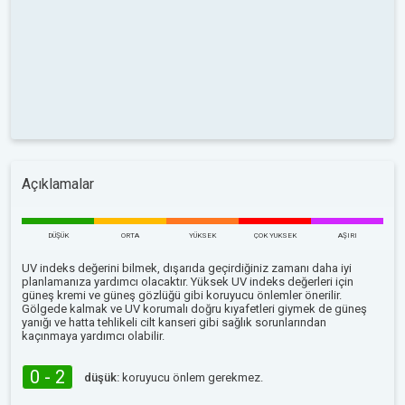
Açıklamalar
DÜŞÜK
ORTA
YÜKSEK
ÇOK YUKSEK
AŞIRI
UV indeks değerini bilmek, dışarıda geçirdiğiniz zamanı daha iyi
planlamanıza yardımcı olacaktır. Yüksek UV indeks değerleri için
güneş kremi ve güneş gözlüğü gibi koruyucu önlemler önerilir.
Gölgede kalmak ve UV korumalı doğru kıyafetleri giymek de güneş
yanığı ve hatta tehlikeli cilt kanseri gibi sağlık sorunlarından
kaçınmaya yardımcı olabilir.
0 - 2
düşük:
koruyucu önlem gerekmez.