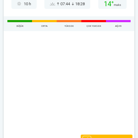
14°
10 h
07:44
18:28
maks
DÜŞÜK
ORTA
YÜKSEK
ÇOK YUKSEK
AŞIRI