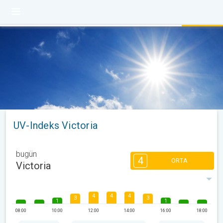
UV-Indeks Victoria
bugün
4
ORTA
Victoria
4
4
4
3
3
1
1
08:00
10:00
12:00
14:00
16:00
18:00