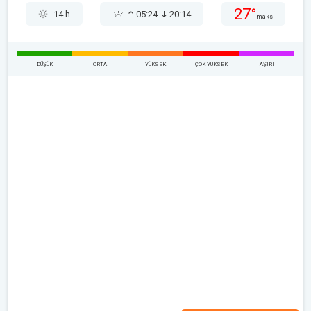
27°
14 h
05:24
20:14
maks
DÜŞÜK
ORTA
YÜKSEK
ÇOK YUKSEK
AŞIRI