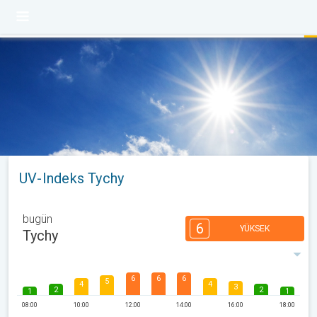
UV-Indeks Tychy
bugün
6
YÜKSEK
Tychy
6
6
6
5
4
4
3
2
2
1
1
08:00
10:00
12:00
14:00
16:00
18:00