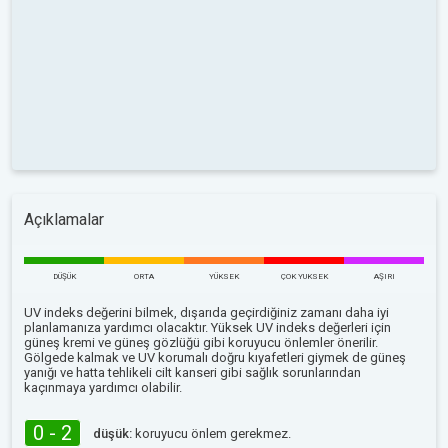
Açıklamalar
DÜŞÜK
ORTA
YÜKSEK
ÇOK YUKSEK
AŞIRI
UV indeks değerini bilmek, dışarıda geçirdiğiniz zamanı daha iyi
planlamanıza yardımcı olacaktır. Yüksek UV indeks değerleri için
güneş kremi ve güneş gözlüğü gibi koruyucu önlemler önerilir.
Gölgede kalmak ve UV korumalı doğru kıyafetleri giymek de güneş
yanığı ve hatta tehlikeli cilt kanseri gibi sağlık sorunlarından
kaçınmaya yardımcı olabilir.
0 - 2
düşük:
koruyucu önlem gerekmez.