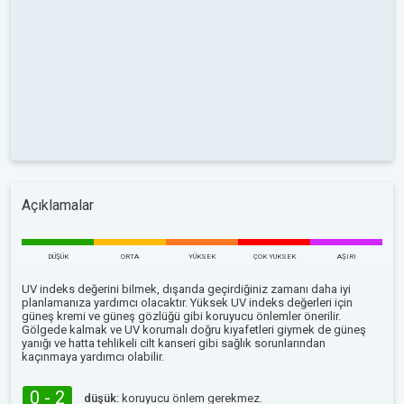
Açıklamalar
DÜŞÜK
ORTA
YÜKSEK
ÇOK YUKSEK
AŞIRI
UV indeks değerini bilmek, dışarıda geçirdiğiniz zamanı daha iyi
planlamanıza yardımcı olacaktır. Yüksek UV indeks değerleri için
güneş kremi ve güneş gözlüğü gibi koruyucu önlemler önerilir.
Gölgede kalmak ve UV korumalı doğru kıyafetleri giymek de güneş
yanığı ve hatta tehlikeli cilt kanseri gibi sağlık sorunlarından
kaçınmaya yardımcı olabilir.
0 - 2
düşük:
koruyucu önlem gerekmez.