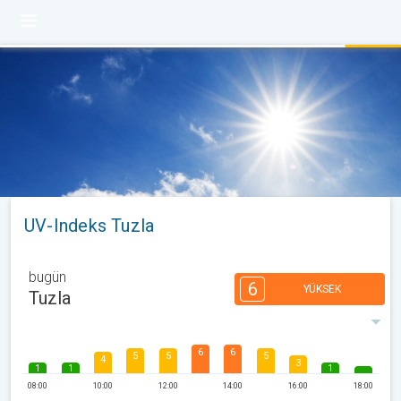
UV-Indeks Tuzla
bugün
6
YÜKSEK
Tuzla
6
6
5
5
5
4
3
1
1
1
08:00
10:00
12:00
14:00
16:00
18:00