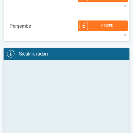
08:00
10:00
12:00
14:00
16:00
18:00
35°
14 h
05:43
19:57
maks
7
7
6
6
5
4
3
2
2
1
1
6
Perşembe
YÜKSEK
08:00
10:00
12:00
14:00
16:00
18:00
33°
13 h
05:44
19:55
maks
6
6
6
6
5
5
4
3
2
2
1
Sıcaklık radarı
08:00
10:00
12:00
14:00
16:00
18:00
31°
14 h
05:45
19:54
maks