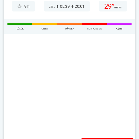
29°
9 h
05:39
20:01
maks
DÜŞÜK
ORTA
YÜKSEK
ÇOK YUKSEK
AŞIRI