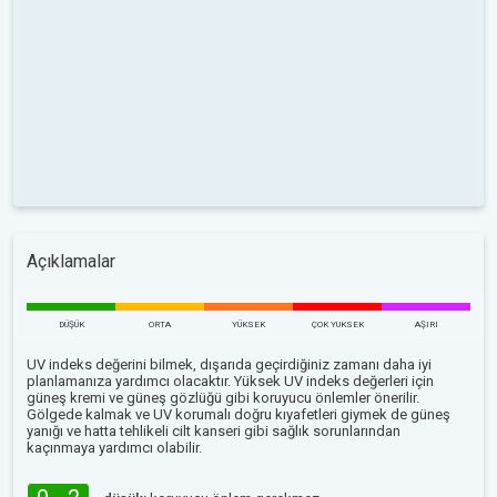
Açıklamalar
DÜŞÜK
ORTA
YÜKSEK
ÇOK YUKSEK
AŞIRI
UV indeks değerini bilmek, dışarıda geçirdiğiniz zamanı daha iyi
planlamanıza yardımcı olacaktır. Yüksek UV indeks değerleri için
güneş kremi ve güneş gözlüğü gibi koruyucu önlemler önerilir.
Gölgede kalmak ve UV korumalı doğru kıyafetleri giymek de güneş
yanığı ve hatta tehlikeli cilt kanseri gibi sağlık sorunlarından
kaçınmaya yardımcı olabilir.