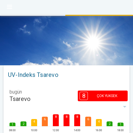
UV-Indeks Tsarevo
bugün
8
ÇOK YUKSEK
Tsarevo
8
8
8
6
6
4
4
2
2
1
1
08:00
10:00
12:00
14:00
16:00
18:00