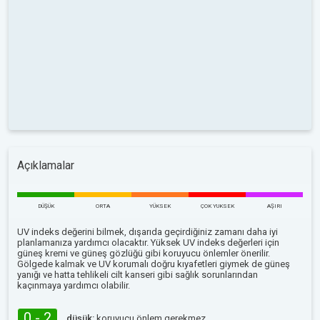
Açıklamalar
DÜŞÜK
ORTA
YÜKSEK
ÇOK YUKSEK
AŞIRI
UV indeks değerini bilmek, dışarıda geçirdiğiniz zamanı daha iyi
planlamanıza yardımcı olacaktır. Yüksek UV indeks değerleri için
güneş kremi ve güneş gözlüğü gibi koruyucu önlemler önerilir.
Gölgede kalmak ve UV korumalı doğru kıyafetleri giymek de güneş
yanığı ve hatta tehlikeli cilt kanseri gibi sağlık sorunlarından
kaçınmaya yardımcı olabilir.
0 - 2
düşük:
koruyucu önlem gerekmez.