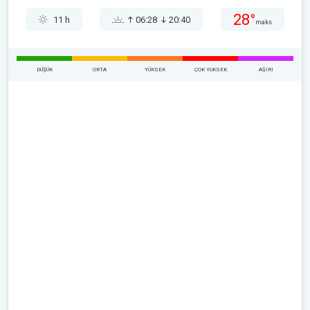
28°
11 h
06:28
20:40
maks
DÜŞÜK
ORTA
YÜKSEK
ÇOK YUKSEK
AŞIRI