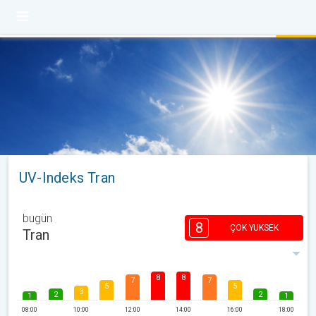
UV-Indeks Tran
bugün
8
ÇOK YUKSEK
Tran
8
8
7
7
5
5
3
2
2
1
1
08:00
10:00
12:00
14:00
16:00
18:00