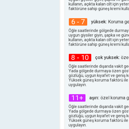
37°
kullanın, açıkta kalan cilt için ye
maks
faktörüne sahip güneş kremi kulla
6 - 7
yüksek:
Koruma ger
Öğle saatlerinde gölgede durmay
uygun giysiler giyin, şapka ve gü
kullanın, açıkta kalan cilt için ye
faktörüne sahip güneş kremi kulla
8 - 10
çok yuksek:
özel
Öğle saatlerinde dışarıda vakit g
Yada gölgede durmaya özen göst
gözlüğü, uygun kıyafet ve geniş ke
Yüksek güneş koruma faktörü ile
uygulayın.
11+
aşırı:
özel koruma ge
Öğle saatlerinde dışarıda vakit g
Yada gölgede durmaya özen göst
gözlüğü, uygun kıyafet ve geniş ke
Yüksek güneş koruma faktörü ile
uygulayın.