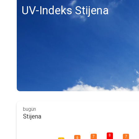
UV-Indeks Stijena
bugün
Stijena
8
7
7
6