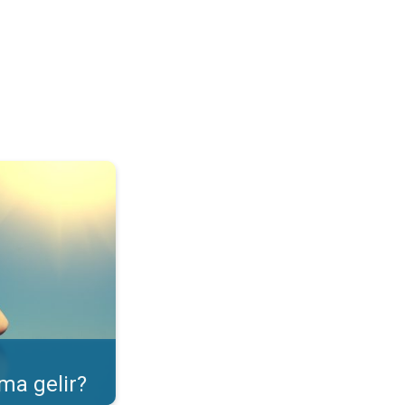
ulama özelliği. . .
ma gelir?