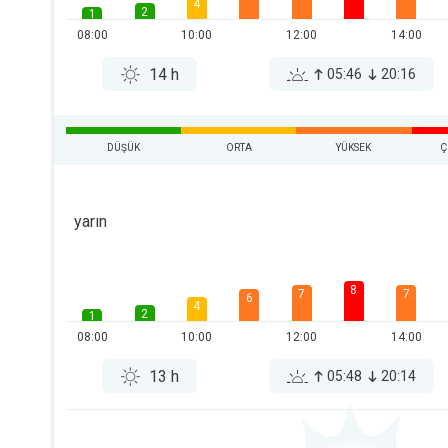
4
2
1
08:00
10:00
12:00
14:00
14 h
05:46
20:16
DÜŞÜK
ORTA
YÜKSEK
Ç
yarın
8
7
7
6
4
2
1
08:00
10:00
12:00
14:00
13 h
05:48
20:14