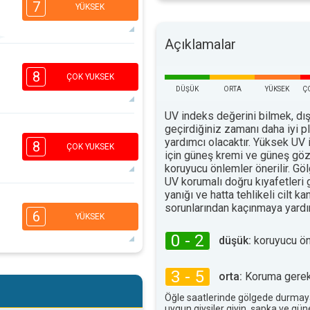
7
YÜKSEK
Açıklamalar
5
3
1
1
8
ÇOK YUKSEK
16:00
18:00
DÜŞÜK
ORTA
YÜKSEK
Ç
32°
maks
UV indeks değerini bilmek, dış
geçirdiğiniz zamanı daha iyi 
6
4
yardımcı olacaktır. Yüksek UV 
2
1
8
ÇOK YUKSEK
için güneş kremi ve güneş göz
16:00
18:00
koruyucu önlemler önerilir. G
UV korumalı doğru kıyafetleri
34°
maks
yanığı ve hatta tehlikeli cilt ka
5
4
sorunlarından kaçınmaya yardım
2
1
6
YÜKSEK
16:00
18:00
0 - 2
düşük:
koruyucu ö
35°
maks
5
3 - 5
3
orta:
Koruma gerekl
2
1
16:00
18:00
Öğle saatlerinde gölgede durmay
uygun giysiler giyin, şapka ve gü