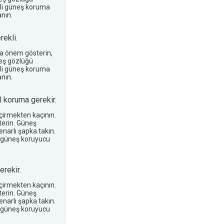
terli güneş koruma
nın.
ekli.
a önem gösterin,
neş gözlüğü
terli güneş koruma
nın.
 koruma gerekir.
eçirmekten kaçının.
erin. Güneş
narlı şapka takın.
 güneş koruyucu
rekir.
eçirmekten kaçının.
erin. Güneş
narlı şapka takın.
 güneş koruyucu