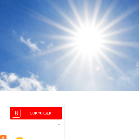
8
ÇOK YUKSEK
6