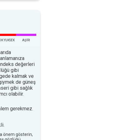
OK YUKSEK
AŞIRI
arıda
planlamanıza
indeks değerleri
lüğü gibi
ölgede kalmak ve
 giymek de güneş
nseri gibi sağlık
cı olabilir.
nlem gerekmez.
i.
a önem gösterin,
neş gözlüğü