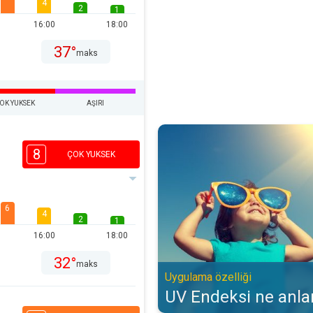
4
2
1
16:00
18:00
37°
maks
OK YUKSEK
AŞIRI
UV Endeksi ne anlama gelir?. Uyg
8
ÇOK YUKSEK
6
4
2
1
16:00
18:00
32°
maks
Uygulama özelliği
UV Endeksi ne anla