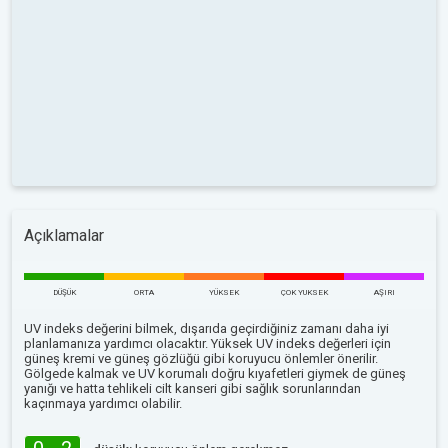
Açıklamalar
DÜŞÜK
ORTA
YÜKSEK
ÇOK YUKSEK
AŞIRI
UV indeks değerini bilmek, dışarıda geçirdiğiniz zamanı daha iyi
planlamanıza yardımcı olacaktır. Yüksek UV indeks değerleri için
güneş kremi ve güneş gözlüğü gibi koruyucu önlemler önerilir.
Gölgede kalmak ve UV korumalı doğru kıyafetleri giymek de güneş
yanığı ve hatta tehlikeli cilt kanseri gibi sağlık sorunlarından
kaçınmaya yardımcı olabilir.