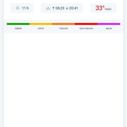
33°
11 h
06:23
20:41
maks
DÜŞÜK
ORTA
YÜKSEK
ÇOK YUKSEK
AŞIRI