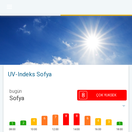
UV-Indeks Sofya
bugün
8
ÇOK YUKSEK
Sofya
8
8
7
6
6
4
4
3
2
1
1
08:00
10:00
12:00
14:00
16:00
18:00