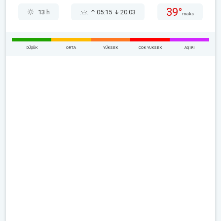
39°
13 h
05:15
20:03
maks
DÜŞÜK
ORTA
YÜKSEK
ÇOK YUKSEK
AŞIRI