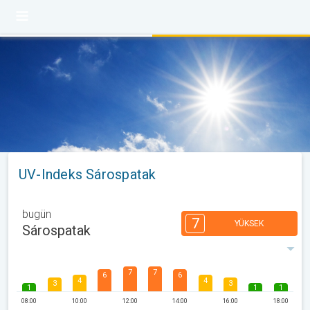
UV-Indeks Sárospatak
bugün
7
YÜKSEK
Sárospatak
7
7
6
6
4
4
3
3
1
1
1
08:00
10:00
12:00
14:00
16:00
18:00