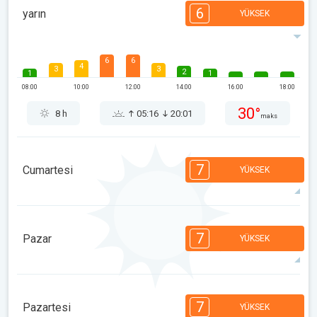
6
yarın
YÜKSEK
6
6
4
3
3
2
1
1
08:00
10:00
12:00
14:00
16:00
18:00
30°
8 h
05:16
20:01
maks
7
Cumartesi
YÜKSEK
7
7
6
6
5
5
3
3
2
2
1
7
Pazar
YÜKSEK
08:00
10:00
12:00
14:00
16:00
18:00
29°
14 h
05:17
19:59
maks
7
7
6
6
4
4
3
3
1
1
1
7
Pazartesi
YÜKSEK
08:00
10:00
12:00
14:00
16:00
18:00