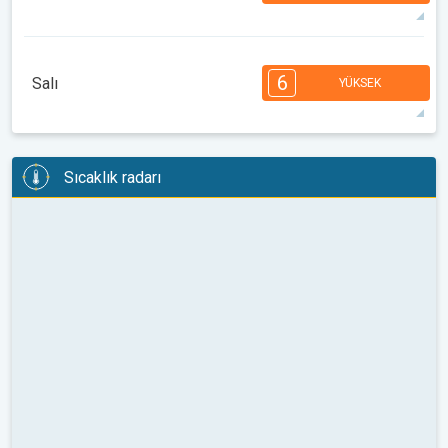
30°
14 h
05:19
19:58
maks
7
7
6
6
4
4
3
3
2
1
1
6
Salı
YÜKSEK
08:00
10:00
12:00
14:00
16:00
18:00
33°
14 h
05:20
19:56
maks
6
6
6
5
5
4
4
3
2
2
1
Sıcaklık radarı
08:00
10:00
12:00
14:00
16:00
18:00
34°
13 h
05:21
19:54
maks