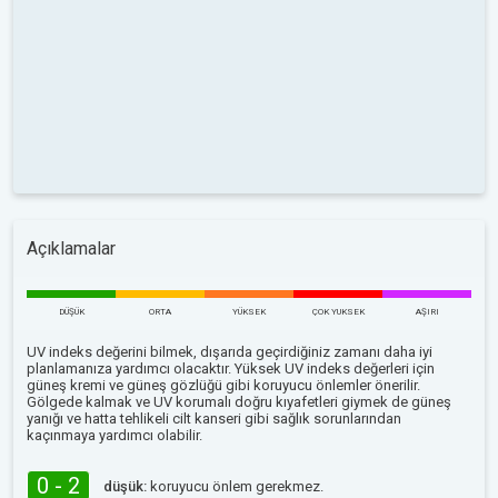
Açıklamalar
DÜŞÜK
ORTA
YÜKSEK
ÇOK YUKSEK
AŞIRI
UV indeks değerini bilmek, dışarıda geçirdiğiniz zamanı daha iyi
planlamanıza yardımcı olacaktır. Yüksek UV indeks değerleri için
güneş kremi ve güneş gözlüğü gibi koruyucu önlemler önerilir.
Gölgede kalmak ve UV korumalı doğru kıyafetleri giymek de güneş
yanığı ve hatta tehlikeli cilt kanseri gibi sağlık sorunlarından
kaçınmaya yardımcı olabilir.
0 - 2
düşük:
koruyucu önlem gerekmez.