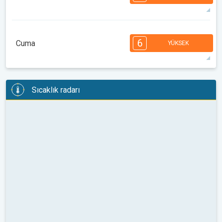
08:00
10:00
12:00
14:00
16:00
18:00
36°
13 h
06:10
20:24
maks
7
7
6
5
5
4
3
2
2
1
1
6
Cuma
YÜKSEK
08:00
10:00
12:00
14:00
16:00
18:00
35°
14 h
06:11
20:22
maks
6
6
6
5
5
4
4
3
2
2
1
Sıcaklık radarı
08:00
10:00
12:00
14:00
16:00
18:00
35°
14 h
06:13
20:21
maks