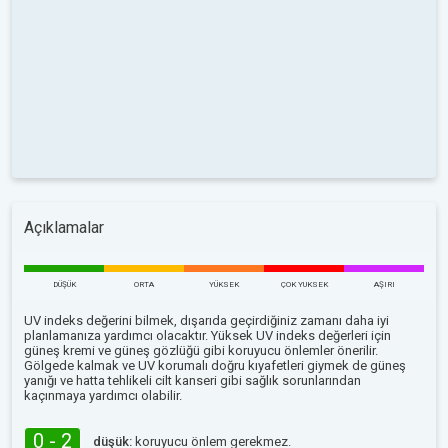
Açıklamalar
DÜŞÜK
ORTA
YÜKSEK
ÇOK YUKSEK
AŞIRI
UV indeks değerini bilmek, dışarıda geçirdiğiniz zamanı daha iyi
planlamanıza yardımcı olacaktır. Yüksek UV indeks değerleri için
güneş kremi ve güneş gözlüğü gibi koruyucu önlemler önerilir.
Gölgede kalmak ve UV korumalı doğru kıyafetleri giymek de güneş
yanığı ve hatta tehlikeli cilt kanseri gibi sağlık sorunlarından
kaçınmaya yardımcı olabilir.
0 - 2
düşük:
koruyucu önlem gerekmez.