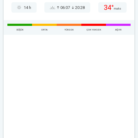
34°
14 h
06:07
20:28
maks
DÜŞÜK
ORTA
YÜKSEK
ÇOK YUKSEK
AŞIRI