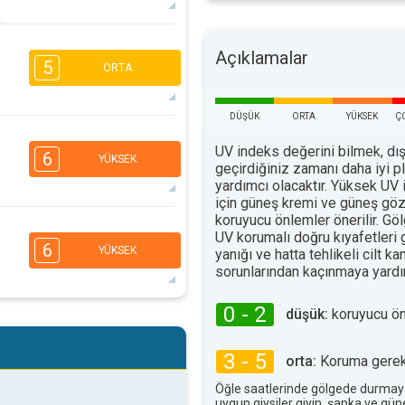
5
4
2
1
Açıklamalar
5
ORTA
16:00
18:00
29°
maks
DÜŞÜK
ORTA
YÜKSEK
Ç
4
3
1
1
UV indeks değerini bilmek, dış
6
YÜKSEK
16:00
18:00
geçirdiğiniz zamanı daha iyi 
yardımcı olacaktır. Yüksek UV 
26°
maks
için güneş kremi ve güneş göz
koruyucu önlemler önerilir. G
5
4
3
UV korumalı doğru kıyafetleri
1
6
YÜKSEK
yanığı ve hatta tehlikeli cilt ka
16:00
18:00
sorunlarından kaçınmaya yardım
24°
maks
0 - 2
düşük:
koruyucu ö
5
4
2
2
16:00
18:00
3 - 5
orta:
Koruma gerekl
26°
maks
Öğle saatlerinde gölgede durmay
uygun giysiler giyin, şapka ve gü