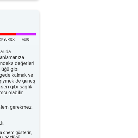
OK YUKSEK
AŞIRI
arıda
planlamanıza
indeks değerleri
lüğü gibi
ölgede kalmak ve
 giymek de güneş
nseri gibi sağlık
cı olabilir.
nlem gerekmez.
i.
a önem gösterin,
neş gözlüğü