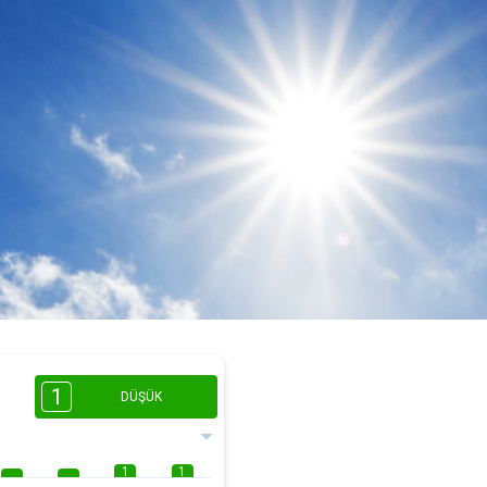
1
DÜŞÜK
1
1