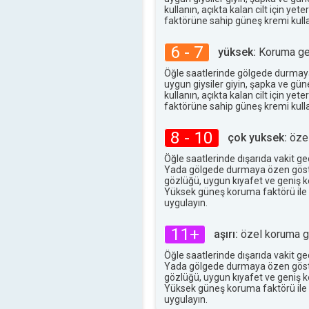
kullanın, açıkta kalan cilt için ye
faktörüne sahip güneş kremi kulla
6 - 7
yüksek:
Koruma ger
Öğle saatlerinde gölgede durmay
uygun giysiler giyin, şapka ve gü
kullanın, açıkta kalan cilt için ye
faktörüne sahip güneş kremi kulla
8 - 10
çok yuksek:
özel
Öğle saatlerinde dışarıda vakit g
Yada gölgede durmaya özen göst
gözlüğü, uygun kıyafet ve geniş ke
Yüksek güneş koruma faktörü ile
uygulayın.
11+
aşırı:
özel koruma ge
Öğle saatlerinde dışarıda vakit g
Yada gölgede durmaya özen göst
gözlüğü, uygun kıyafet ve geniş ke
Yüksek güneş koruma faktörü ile
uygulayın.