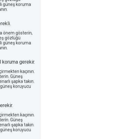
terli güneş koruma
nın.
ekli.
a önem gösterin,
neş gözlüğü
terli güneş koruma
nın.
 koruma gerekir.
eçirmekten kaçının.
erin. Güneş
narlı şapka takın.
 güneş koruyucu
rekir.
eçirmekten kaçının.
erin. Güneş
narlı şapka takın.
 güneş koruyucu