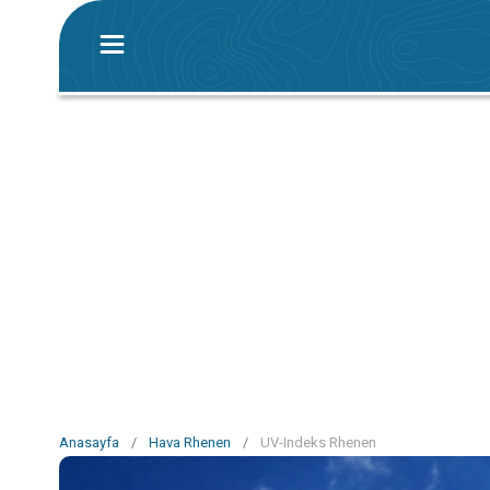
Anasayfa
/
Hava Rhenen
/
UV-Indeks Rhenen