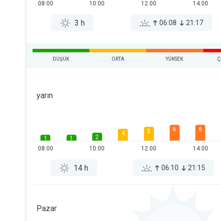
08:00
10:00
12:00
14:00
3 h
06:08
21:17
DÜŞÜK
ORTA
YÜKSEK
Ç
yarın
6
6
5
4
2
1
1
08:00
10:00
12:00
14:00
14 h
06:10
21:15
Pazar