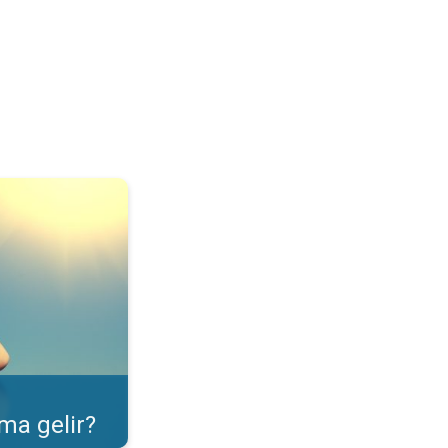
ulama özelliği. . .
ma gelir?