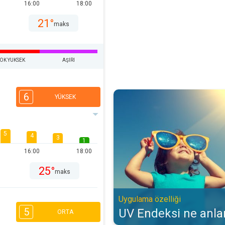
16:00
18:00
21°
maks
OK YUKSEK
AŞIRI
UV Endeksi ne anlama gelir?. Uyg
6
YÜKSEK
5
4
3
1
16:00
18:00
25°
maks
Uygulama özelliği
5
UV Endeksi ne anla
ORTA