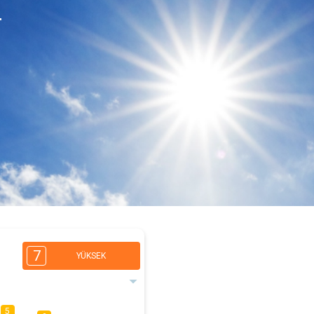
r
7
YÜKSEK
5