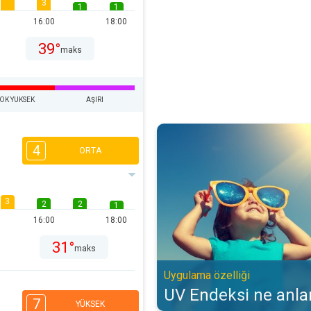
3
1
1
16:00
18:00
39°
maks
OK YUKSEK
AŞIRI
UV Endeksi ne anlama gelir?. Uyg
4
ORTA
3
2
2
1
16:00
18:00
31°
maks
Uygulama özelliği
UV Endeksi ne anla
7
YÜKSEK