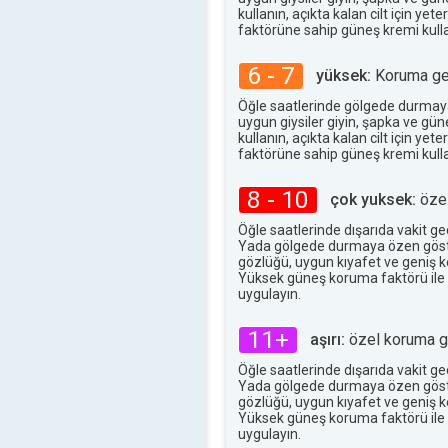
kullanın, açıkta kalan cilt için ye
faktörüne sahip güneş kremi kulla
6 - 7
yüksek:
Koruma ger
Öğle saatlerinde gölgede durmay
uygun giysiler giyin, şapka ve gü
kullanın, açıkta kalan cilt için ye
faktörüne sahip güneş kremi kulla
8 - 10
çok yuksek:
özel
Öğle saatlerinde dışarıda vakit g
Yada gölgede durmaya özen göst
gözlüğü, uygun kıyafet ve geniş ke
Yüksek güneş koruma faktörü ile
uygulayın.
11+
aşırı:
özel koruma ge
Öğle saatlerinde dışarıda vakit g
Yada gölgede durmaya özen göst
gözlüğü, uygun kıyafet ve geniş ke
Yüksek güneş koruma faktörü ile
uygulayın.