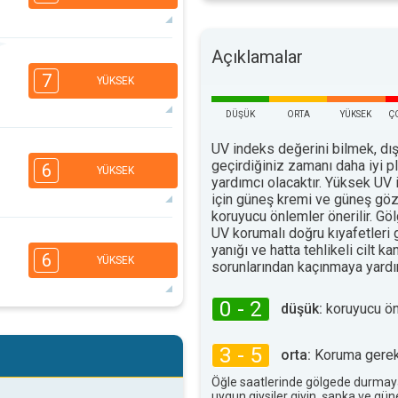
Açıklamalar
5
3
2
1
7
YÜKSEK
16:00
18:00
DÜŞÜK
ORTA
YÜKSEK
Ç
31°
maks
UV indeks değerini bilmek, dış
5
3
2
1
geçirdiğiniz zamanı daha iyi 
6
YÜKSEK
16:00
18:00
yardımcı olacaktır. Yüksek UV 
için güneş kremi ve güneş göz
33°
koruyucu önlemler önerilir. G
maks
UV korumalı doğru kıyafetleri
5
3
2
yanığı ve hatta tehlikeli cilt ka
1
6
YÜKSEK
sorunlarından kaçınmaya yardım
16:00
18:00
35°
0 - 2
maks
düşük:
koruyucu ö
4
3
2
1
3 - 5
orta:
Koruma gerekl
16:00
18:00
Öğle saatlerinde gölgede durmay
34°
maks
uygun giysiler giyin, şapka ve gü