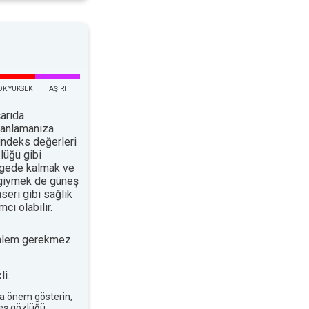
OK YUKSEK
AŞIRI
arıda
planlamanıza
indeks değerleri
lüğü gibi
ölgede kalmak ve
 giymek de güneş
nseri gibi sağlık
cı olabilir.
nlem gerekmez.
i.
a önem gösterin,
neş gözlüğü