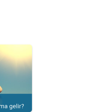
ulama özelliği. . .
ma gelir?