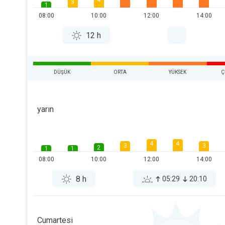
4
3
1
08:00
10:00
12:00
14:00
12 h
DÜŞÜK
ORTA
YÜKSEK
Ç
yarın
4
4
3
3
2
1
1
08:00
10:00
12:00
14:00
8 h
05:29
20:10
Cumartesi