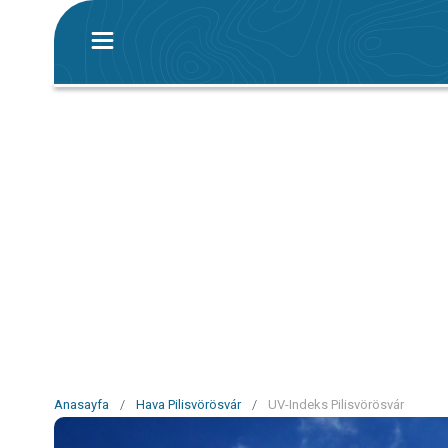
Anasayfa
/
Hava Pilisvörösvár
/
UV-Indeks Pilisvörösvár