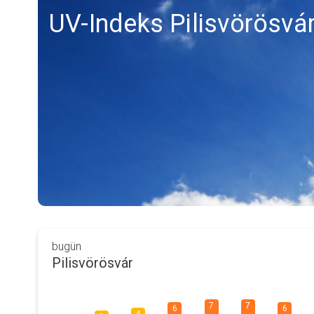
UV-Indeks Pilisvörösvá
bugün
Pilisvörösvár
7
7
6
6