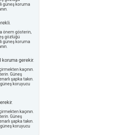
terli güneş koruma
nın.
ekli.
a önem gösterin,
neş gözlüğü
terli güneş koruma
nın.
 koruma gerekir.
eçirmekten kaçının.
erin. Güneş
narlı şapka takın.
 güneş koruyucu
rekir.
eçirmekten kaçının.
erin. Güneş
narlı şapka takın.
 güneş koruyucu