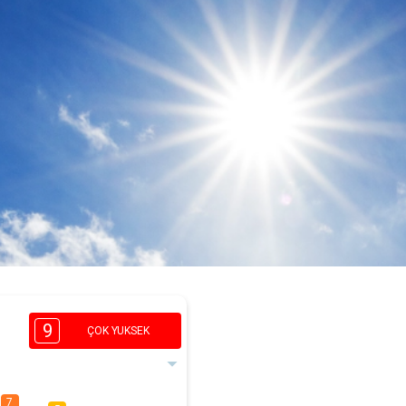
9
ÇOK YUKSEK
7