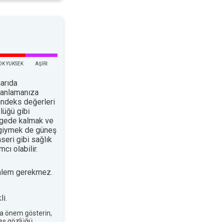
OK YUKSEK
AŞIRI
arıda
planlamanıza
indeks değerleri
lüğü gibi
ölgede kalmak ve
 giymek de güneş
nseri gibi sağlık
cı olabilir.
nlem gerekmez.
i.
a önem gösterin,
neş gözlüğü