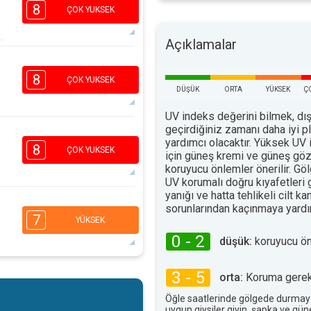
8
ÇOK YUKSEK
Açıklamalar
7
5
3
1
8
ÇOK YUKSEK
16:00
18:00
DÜŞÜK
ORTA
YÜKSEK
Ç
34°
UV indeks değerini bilmek, dış
maks
geçirdiğiniz zamanı daha iyi 
7
5
yardımcı olacaktır. Yüksek UV 
3
1
8
ÇOK YUKSEK
için güneş kremi ve güneş göz
16:00
18:00
koruyucu önlemler önerilir. G
UV korumalı doğru kıyafetleri
35°
maks
yanığı ve hatta tehlikeli cilt ka
6
sorunlarından kaçınmaya yardım
4
3
2
7
YÜKSEK
16:00
18:00
0 - 2
düşük:
koruyucu ö
35°
maks
6
3 - 5
orta:
Koruma gerekl
4
3
1
16:00
18:00
Öğle saatlerinde gölgede durmay
uygun giysiler giyin, şapka ve gü