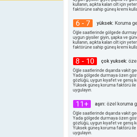
kullanın, açıkta kalan cilt için ye
33°
maks
faktörüne sahip güneş kremi kulla
6 - 7
yüksek:
Koruma ger
Öğle saatlerinde gölgede durmay
uygun giysiler giyin, şapka ve gü
kullanın, açıkta kalan cilt için ye
faktörüne sahip güneş kremi kulla
8 - 10
çok yuksek:
özel
Öğle saatlerinde dışarıda vakit g
Yada gölgede durmaya özen göst
gözlüğü, uygun kıyafet ve geniş ke
Yüksek güneş koruma faktörü ile
uygulayın.
11+
aşırı:
özel koruma ge
Öğle saatlerinde dışarıda vakit g
Yada gölgede durmaya özen göst
gözlüğü, uygun kıyafet ve geniş ke
Yüksek güneş koruma faktörü ile
uygulayın.