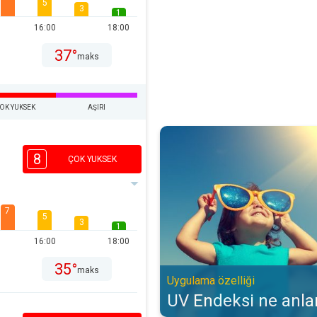
5
3
1
16:00
18:00
37°
maks
OK YUKSEK
AŞIRI
UV Endeksi ne anlama gelir?. Uyg
8
ÇOK YUKSEK
7
5
3
1
16:00
18:00
35°
maks
Uygulama özelliği
UV Endeksi ne anla