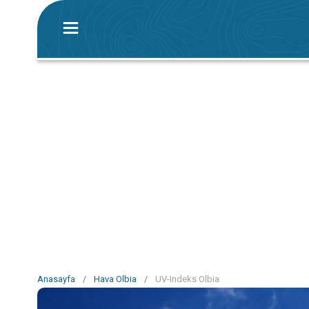
Anasayfa
/
Hava Olbia
/
UV-Indeks Olbia