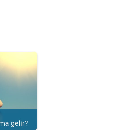
ulama özelliği. . .
ma gelir?