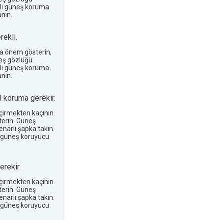
terli güneş koruma
nın.
ekli.
a önem gösterin,
neş gözlüğü
terli güneş koruma
nın.
 koruma gerekir.
eçirmekten kaçının.
erin. Güneş
narlı şapka takın.
 güneş koruyucu
rekir.
eçirmekten kaçının.
erin. Güneş
narlı şapka takın.
 güneş koruyucu