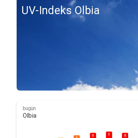
UV-Indeks Olbia
bugün
Olbia
9
8
8