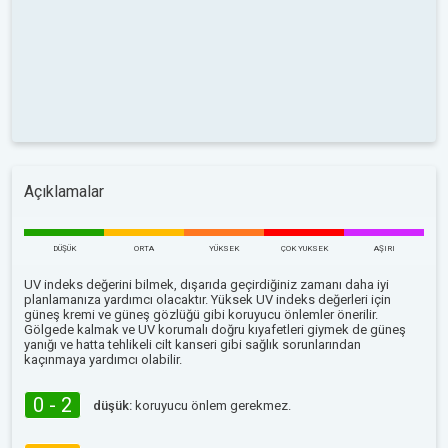
Açıklamalar
DÜŞÜK
ORTA
YÜKSEK
ÇOK YUKSEK
AŞIRI
UV indeks değerini bilmek, dışarıda geçirdiğiniz zamanı daha iyi
planlamanıza yardımcı olacaktır. Yüksek UV indeks değerleri için
güneş kremi ve güneş gözlüğü gibi koruyucu önlemler önerilir.
Gölgede kalmak ve UV korumalı doğru kıyafetleri giymek de güneş
yanığı ve hatta tehlikeli cilt kanseri gibi sağlık sorunlarından
kaçınmaya yardımcı olabilir.
0 - 2
düşük:
koruyucu önlem gerekmez.