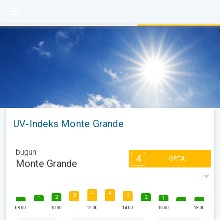
UV-Indeks Monte Grande
bugün
4
ORTA
Monte Grande
4
4
3
3
2
2
1
1
08:00
10:00
12:00
14:00
16:00
18:00