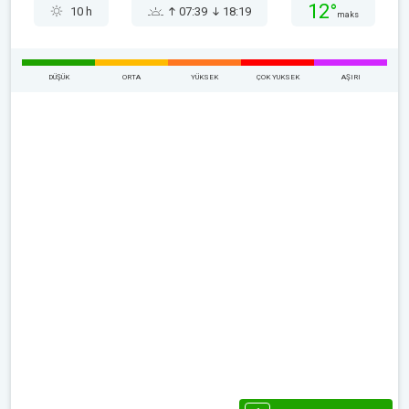
12°
10 h
07:39
18:19
maks
DÜŞÜK
ORTA
YÜKSEK
ÇOK YUKSEK
AŞIRI