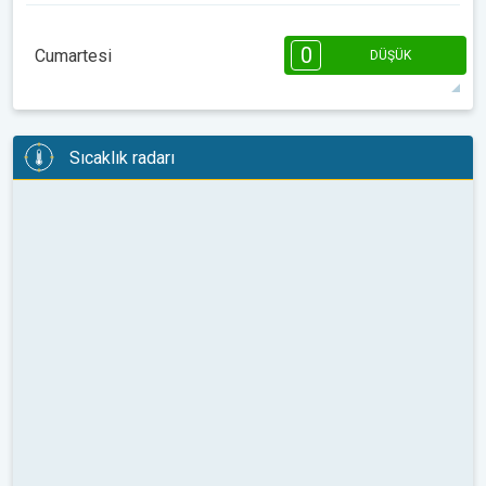
08:00
10:00
12:00
14:00
16:00
18:00
0
Cumartesi
DÜŞÜK
14°
0 h
07:35
18:22
maks
08:00
10:00
12:00
14:00
16:00
18:00
Sıcaklık radarı
15°
1 h
07:34
18:23
maks