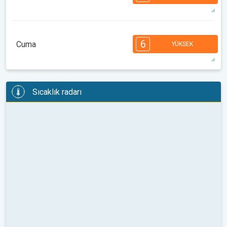
08:00
10:00
12:00
14:00
16:00
18:00
39°
14 h
06:54
21:03
maks
7
7
6
6
5
4
3
2
2
1
6
Cuma
YÜKSEK
08:00
10:00
12:00
14:00
16:00
18:00
40°
14 h
06:55
21:02
maks
6
6
6
6
5
5
3
3
2
2
1
Sıcaklık radarı
08:00
10:00
12:00
14:00
16:00
18:00
36°
12 h
06:57
21:00
maks