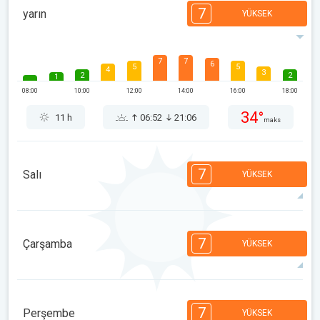
7
yarın
YÜKSEK
7
7
6
5
5
4
3
2
2
1
08:00
10:00
12:00
14:00
16:00
18:00
34°
11 h
06:52
21:06
maks
7
Salı
YÜKSEK
7
7
6
5
4
4
2
2
1
1
7
Çarşamba
YÜKSEK
08:00
10:00
12:00
14:00
16:00
18:00
36°
11 h
06:53
21:05
maks
7
7
7
6
5
4
3
2
2
1
7
Perşembe
YÜKSEK