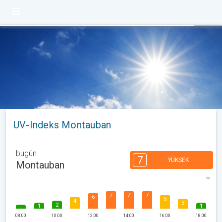
UV-Indeks Montauban
bugün
7
YÜKSEK
Montauban
7
7
7
6
5
4
3
2
1
1
08:00
10:00
12:00
14:00
16:00
18:00