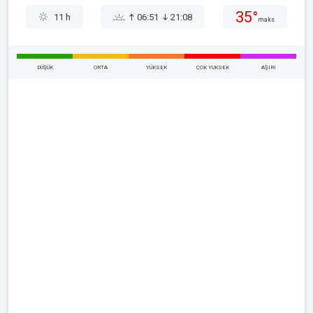
35°
11 h
06:51
21:08
maks
DÜŞÜK
ORTA
YÜKSEK
ÇOK YUKSEK
AŞIRI