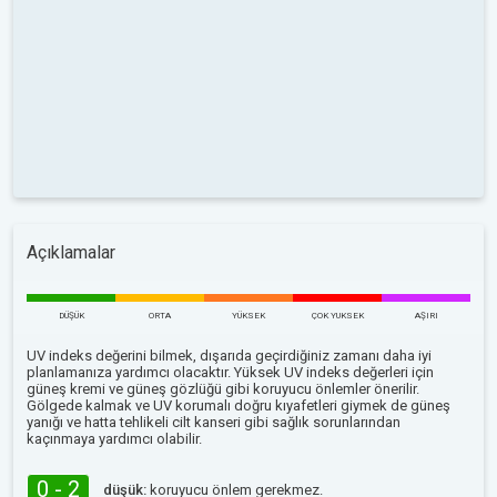
Açıklamalar
DÜŞÜK
ORTA
YÜKSEK
ÇOK YUKSEK
AŞIRI
UV indeks değerini bilmek, dışarıda geçirdiğiniz zamanı daha iyi
planlamanıza yardımcı olacaktır. Yüksek UV indeks değerleri için
güneş kremi ve güneş gözlüğü gibi koruyucu önlemler önerilir.
Gölgede kalmak ve UV korumalı doğru kıyafetleri giymek de güneş
yanığı ve hatta tehlikeli cilt kanseri gibi sağlık sorunlarından
kaçınmaya yardımcı olabilir.
0 - 2
düşük:
koruyucu önlem gerekmez.